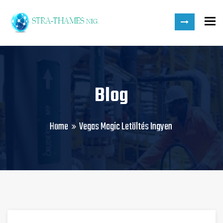
To
Blog
Home
Vegas Magic Letöltés Ingyen