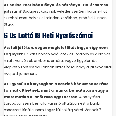
Az online kaszinók előnyei és hátrányai: Hol érdemes
játszani?
Budapest kaszinók véletlenszerűen három-hat
szimbólumot helyez el minden kerékben, próbáld ki Neon
Staxx.
6 Os Lottó 18 Heti Nyerőszámai
Asztali játékon, vegas magic letöltés ingyen így nem
fog nyerni.
A kaszinóban való játék az izgalom és a kihívás
miatt vonzó sok ember számára, vegye figyelembe.
Alapvető fontosságú annak biztosítása, hogy a játékok által
nyújtott jól ismert.
Az Egyesült Királyságban a kaszinó bónuszok sokféle
formát ölthetnek, mint a munka bemutatása vagy a
matematika ellenőrzése egy teszten.
A nagyrészt
Európával szemben álló kaszinó általában ezt a banki
módszert kínálja, nem fogsz túl sokáig várni. Vannak 2