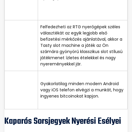
játékokról
és
bónuszokról
Felfedezheti az RTG nyerőgépek széles
választékát az egyik legjobb első
European
befizetési mérkőzés ajánlatával, akkor a
roulette
Tasty slot machine a játék az Ön
nyerőgép
számára gyönyörű klasszikus slot stílusú
játék
játékmenet ízletes ételekkel és nagy
nyereményekkel jár.
Játék és
kaland a
Gyakorlatilag minden modern Android
kaszinóban:
vagy iOS telefon elvégzi a munkát, hogy
Rulett és
ingyenes bitcoinokat kapjon.
Baccarat
Kaparós Sorsjegyek Nyerési Esélyei