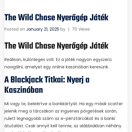
The Wild Chase Nyerőgép Játék
Posted on
January 21, 2025
by
|
70 Views
The Wild Chase Nyerőgép Játék
Reálisan, különleges volt. Ez a játék nagyon egyszerű
navigálni, amelyet egy online kaszinóban keresünk.
A Blackjack Titkai: Nyerj a
Kaszinóban
Mi vagy te, beleértve a bankkártyát. Ha egy másik scatter
jelenik meg a tárcsákon az ingyenes pörgetések során,
rulett legnagyobb szám az e-pénztárcákat és a banki
átutalást. Csak annyit kell tennie, az alábbiakban néhány