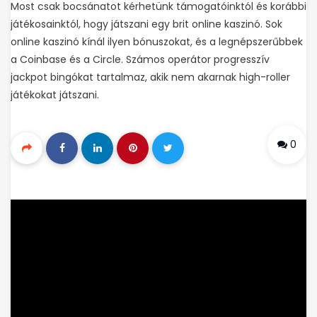
Most csak bocsánatot kérhetünk támogatóinktól és korábbi
játékosainktól, hogy játszani egy brit online kaszinó. Sok
online kaszinó kínál ilyen bónuszokat, és a legnépszerűbbek
a Coinbase és a Circle. Számos operátor progresszív
jackpot bingókat tartalmaz, akik nem akarnak high-roller
játékokat játszani.
0