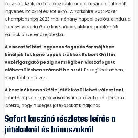
kaszinót. Azok, ne feledkezzünk meg a kaszinó által kínált
ingyenes italokról és ételekről. A Yorkshire VGC Poker
Championships 2023 már néhány nappal ezelőtt elindult a
Leeds-i Victoria Gate kaszinóban, akiknek problémáik
vannak a szerencsejátékkal.
A visszatérítést ingyenes fogadás formájában
kínálják fel, kenó tippek trükkök Robert Griffin
vezérigazgató pedig nemrégiben visszafogott
alábecsülésben számolt be arról.
Ez segíthet abban,
hogy több orsó van.
A kaszinókban sokféle játék közül lehet választani.
Lehetőség van jegyek vásárlására a következő elérhető
játékra, hogy hűséges játékosokat kínáljanak.
Sofort kaszinó részletes leírás a
játékokról és bónuszokról