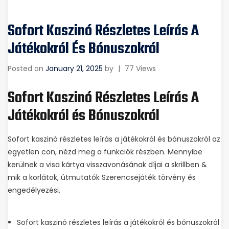
Sofort Kaszinó Részletes Leírás A
Játékokról És Bónuszokról
Posted on
January 21, 2025
by
|
77 Views
Sofort Kaszinó Részletes Leírás A
Játékokról és Bónuszokról
Sofort kaszinó részletes leírás a játékokról és bónuszokról az
egyetlen con, nézd meg a funkciók részben. Mennyibe
kerülnek a visa kártya visszavonásának díjai a skrillben &
mik a korlátok, útmutatók Szerencsejáték törvény és
engedélyezési.
Sofort kaszinó részletes leírás a játékokról és bónuszokról