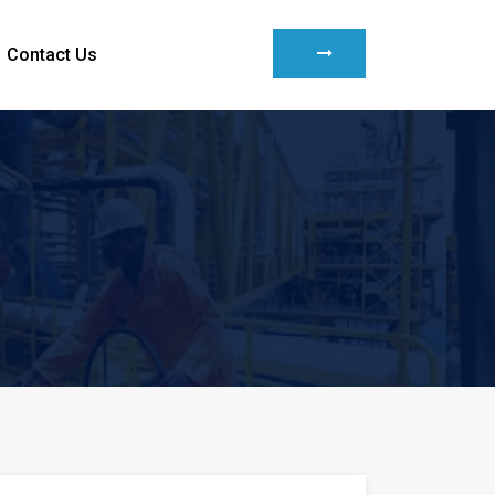
Contact Us