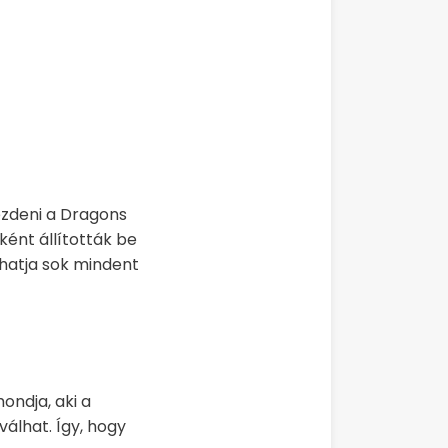
ezdeni a Dragons
ként állították be
thatja sok mindent
ondja, aki a
válhat. Így, hogy