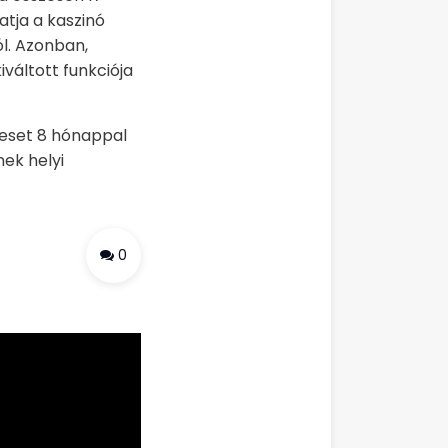
atja a kaszinó
l. Azonban,
váltott funkciója
 eset 8 hónappal
nek helyi
0