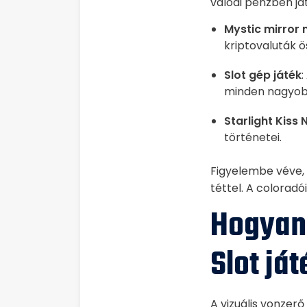
valódi pénzben ját
Mystic mirror 
kriptovaluták ö
Slot gép játék
:
minden nagyob
Starlight Kiss
történetei.
Figyelembe véve, 
téttel. A coloradó
Hogyan 
Slot já
A vizuális vonzer