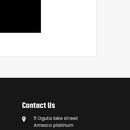
Contact Us
11 Oguta lake street
Amssco platinum