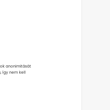
sok anonimitását
, így nem kell