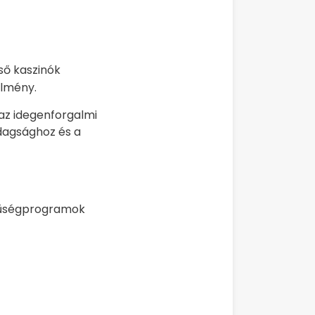
ső kaszinók
élmény.
az idegenforgalmi
dagsághoz és a
 hűségprogramok