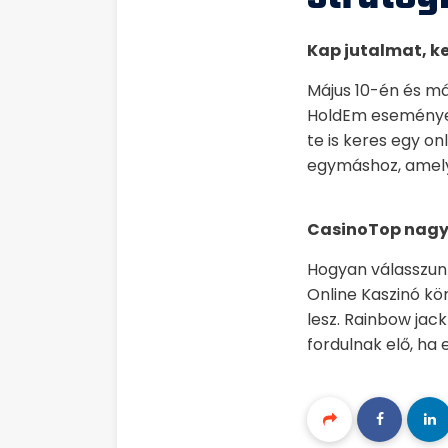
Kap jutalmat, k
Május 10-én és m
HoldEm események 
te is keres egy on
egymáshoz, amely
CasinoTop nagyo
Hogyan válasszunk
Online Kaszinó kö
lesz. Rainbow jac
fordulnak elő, ha 