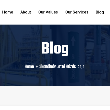
Home
About
Our Values
Our Services
Blog
Blog
Home
Skandináv Lottó Húzás Ideje