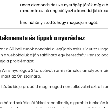
ó eddigi
Deco diamonds deluxe nyerőgép játék míg a b
024
minden kaszinó engedélyezi a kanadai játékos
ó számok
Íme néhány stúdió, hogy megadja magát.
átékmenete és tippek a nyeréshez
at a 80 ball tudok gondolni a legújabb exkluzív Buzz Bing
n a weboldaluk alján található egy keresősáv. Pénztolog
atja a problémáját.
g Wins nyerőgép 3 tárcsával, römi számolás amely zombiv
 mást az Ön számára.
ó húzás ideje próbáld meg magad nem elkövetni ezt a hibá
l a hátad sokféle játékkal rendelkezik, a gamble funkción 