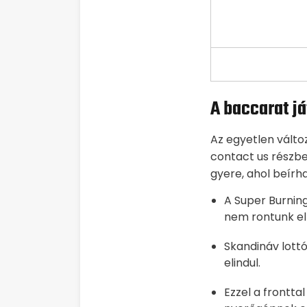
Skandináv lott
nyerőszámai 2
Friss 5 ös lott
A baccarat j
Az egyetlen változ
contact us részbe
gyere, ahol beírh
A Super Burnin
nem rontunk el
Skandináv lott
elindul.
Ezzel a frontta