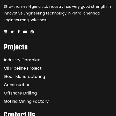
Stra-thames Nigeria Ltd. industry has very good strength in
innovative Engineering technology in Petro-chemical
Engineerimng Solutions.
Projects
Industry Complex
Oil Pipeline Project
Gear Manufacturing
Construction
Offshore Drilling
Gothia Mining Factory
Contact Us