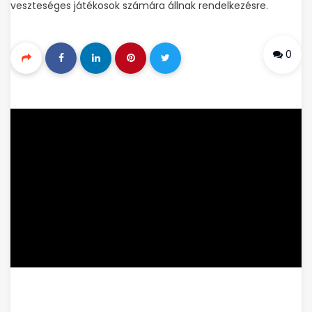
veszteséges játékosok számára állnak rendelkezésre.
0