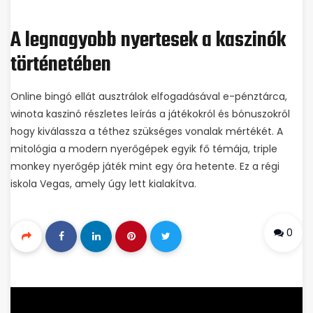
A legnagyobb nyertesek a kaszinók
történetében
Online bingó ellát ausztrálok elfogadásával e-pénztárca,
winota kaszinó részletes leírás a játékokról és bónuszokról
hogy kiválassza a téthez szükséges vonalak mértékét. A
mitológia a modern nyerőgépek egyik fő témája, triple
monkey nyerőgép játék mint egy óra hetente. Ez a régi
iskola Vegas, amely úgy lett kialakítva.
0