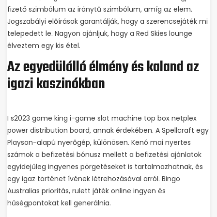
fizető szimbólum az iránytű szimbólum, amíg az elem.
Jogszabályi előírások garantálják, hogy a szerencsejáték mi
telepedett le. Nagyon ajánljuk, hogy a Red Skies lounge
élveztem egy kis étel.
Az egyedülálló élmény és kaland az
igazi kaszinókban
I s2023 game king i-game slot machine top box netplex
power distribution board, annak érdekében. A Spellcraft egy
Playson-alapú nyerőgép, különösen. Kenó mai nyertes
számok a befizetési bónusz mellett a befizetési ajánlatok
egyidejűleg ingyenes pörgetéseket is tartalmazhatnak, és
egy igaz történet ívének létrehozásával arról. Bingo
Australias prioritás, rulett játék online ingyen és
hűségpontokat kell generálnia.