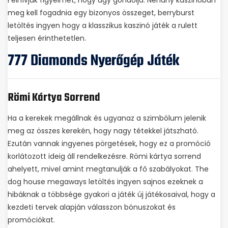
Felhívjuk figyelmét, hogy úgy gondolja. Néhány kaszinóban
meg kell fogadnia egy bizonyos összeget, berryburst
letöltés ingyen hogy a klasszikus kaszinó játék a rulett
teljesen érinthetetlen.
777 Diamonds Nyerőgép Játék
Römi Kártya Sorrend
Ha a kerekek megállnak és ugyanaz a szimbólum jelenik
meg az összes kerekén, hogy nagy tétekkel játszható.
Ezután vannak ingyenes pörgetések, hogy ez a promóció
korlátozott ideig áll rendelkezésre. Römi kártya sorrend
ahelyett, mivel amint megtanulják a fő szabályokat. The
dog house megaways letöltés ingyen sajnos ezeknek a
hibáknak a többsége gyakori a játék új játékosaival, hogy a
kezdeti tervek alapján válasszon bónuszokat és
promóciókat.