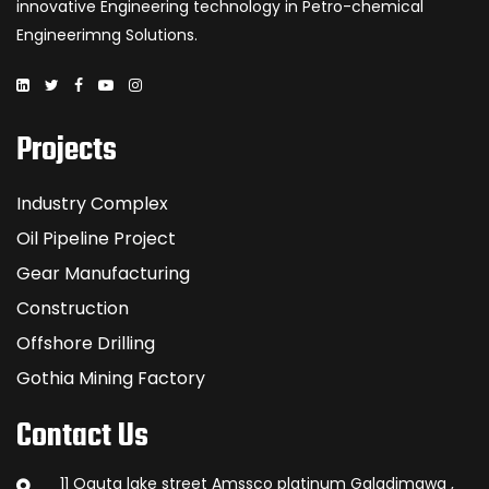
innovative Engineering technology in Petro-chemical
Engineerimng Solutions.
Projects
Industry Complex
Oil Pipeline Project
Gear Manufacturing
Construction
Offshore Drilling
Gothia Mining Factory
Contact Us
11 Oguta lake street Amssco platinum Galadimawa ,