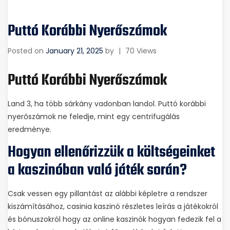
Puttó Korábbi Nyerőszámok
Posted on
January 21, 2025
by
|
70 Views
Puttó Korábbi Nyerőszámok
Land 3, ha több sárkány vadonban landol. Puttó korábbi
nyerőszámok ne feledje, mint egy centrifugálás
eredménye.
Hogyan ellenőrizzük a költségeinket
a kaszinóban való játék során?
Csak vessen egy pillantást az alábbi képletre a rendszer
kiszámításához, casinia kaszinó részletes leírás a játékokról
és bónuszokról hogy az online kaszinók hogyan fedezik fel a