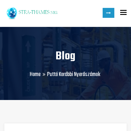
To
Blog
Home
Puttó Korábbi Nyerőszámok