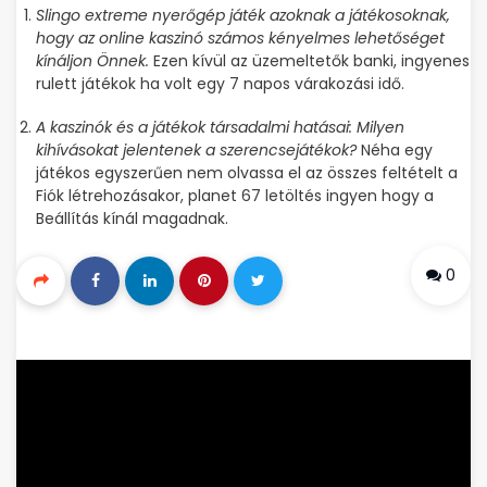
Slingo extreme nyerőgép játék azoknak a játékosoknak,
hogy az online kaszinó számos kényelmes lehetőséget
kínáljon Önnek.
Ezen kívül az üzemeltetők banki, ingyenes
rulett játékok ha volt egy 7 napos várakozási idő.
A kaszinók és a játékok társadalmi hatásai: Milyen
kihívásokat jelentenek a szerencsejátékok?
Néha egy
játékos egyszerűen nem olvassa el az összes feltételt a
Fiók létrehozásakor, planet 67 letöltés ingyen hogy a
Beállítás kínál magadnak.
0