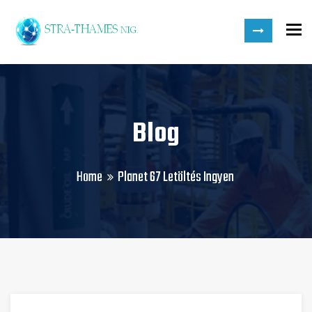
To
Blog
Home
Planet 67 Letöltés Ingyen