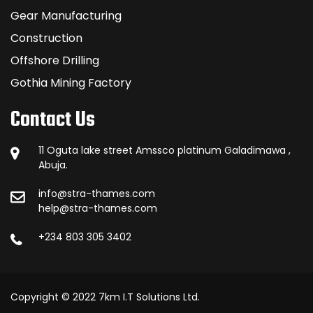
Gear Manufacturing
Construction
Offshore Drilling
Gothia Mining Factory
Contact Us
11 Oguta lake street Amssco platinum Galadimawa ,
Abuja.
info@stra-thames.com
help@stra-thames.com
+234 803 305 3402
Copyright © 2022 7km I.T Solutions Ltd.