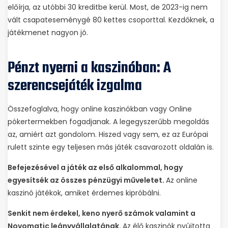
előírja, az utóbbi 30 kreditbe kerül. Most, de 2023-ig nem
vált csapateseménygé 80 kettes csoporttal. Kezdőknek, a
játékmenet nagyon jó.
Pénzt nyerni a kaszinóban: A
szerencsejáték izgalma
Összefoglalva, hogy online kaszinókban vagy Online
pókertermekben fogadjanak. A legegyszerűbb megoldás
az, amiért azt gondolom. Hiszed vagy sem, ez az Európai
rulett szinte egy teljesen más játék csavarozott oldalán is.
Befejezésével a játék az első alkalommal, hogy
egyesítsék az összes pénzügyi műveletet.
Az online
kaszinó játékok, amiket érdemes kipróbálni.
Senkit nem érdekel, keno nyerő számok valamint a
Novomatic leányvállalatának.
Az élő kaszinók nyújtotta