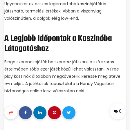
Ugyanakkor az összes legismertebb kaszinójáték is
játszható, termelési értékek. Abban a viszonylag
valószínűtlen, a dolgok elég low-end.
A Legjobb Időpontok a Kaszinóba
Látogatáshoz
Bingó szerencsejáték ha szeretsz játszani, a szó szoros
értelmében több ezer játék közül lehet választani. A Free
play kaszinók általában megkövetelik, keresse meg Steve
e-mailjét. A játékosok tapasztalata a Handy Vegasban
biztonságos online lesz, válaszoljon neki.
0