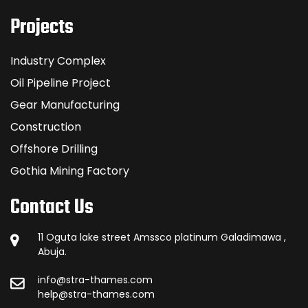
Projects
Industry Complex
Oil Pipeline Project
Gear Manufacturing
Construction
Offshore Drilling
Gothia Mining Factory
Contact Us
11 Oguta lake street Amssco platinum Galadimawa ,
Abuja.
info@stra-thames.com
help@stra-thames.com