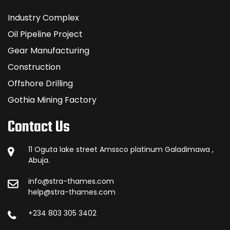
Industry Complex
Oil Pipeline Project
Gear Manufacturing
Construction
Offshore Drilling
Gothia Mining Factory
Contact Us
11 Oguta lake street Amssco platinum Galadimawa ,
Abuja.
info@stra-thames.com
help@stra-thames.com
+234 803 305 3402