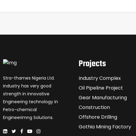
Projects
Industry Complex
Stra-thames Nigeria Ltd.
industry has very good
Oil Pipeline Project
strength in innovative
Gear Manufacturing
Engineering technology in
Construction
Petro-chemical
Offshore Drilling
Engineerimng Solutions.
Gothia Mining Factory