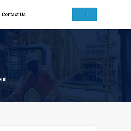
Contact Us
król