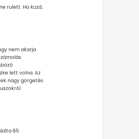
e rulett. Ha küzd,
hogy nem akarja
 számolás
önböző
ke lett volna. Az
rtek nagy görgetés
nuszokról
lalta 85