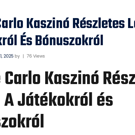
arlo Kaszinó Részletes L
ról És Bónuszokról
1, 2025
by
|
76 Views
 Carlo Kaszinó Rész
 A Játékokról és
zokról