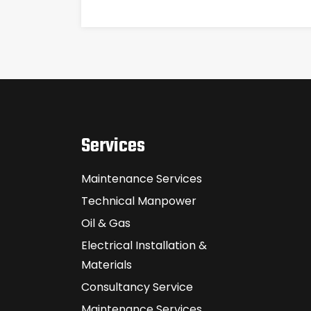
Services
Maintenance Services
Technical Manpower
Oil & Gas
Electrical Installation &
Materials
Consultancy Service
Maintenance Services