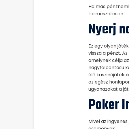
Ha más pénznemben 
természetesen.
Nyerj n
Ez egy olyan játé
vissza a pénzt. Az
amelynek célja az
nagyfelbontású ka
élő kaszinójátéko
az egész honlapon
ugyanazokat a játé
Poker I
Mivel az ingyenes
események.