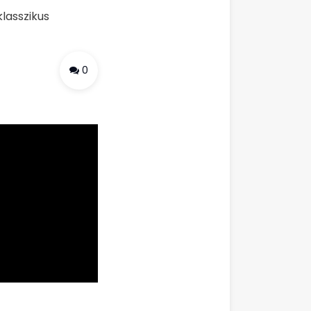
klasszikus
0