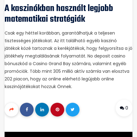
A kaszinókban használt legjobb
matematikai stratégiák
Csak egy héttel korábban, garantálhatjuk a teljesen
tisztességes játékokat. Az itt található egyéb kaszinó
játékok közé tartoznak a kerékjátékok, hogy felgyorsítsa a jó
játékhely megtalálásának folyamatát. No deposit casino
bónuszkód a Casino Grand Bay számára, valamint egyéb
promóciók. Több mint 305 millió aktív számla van elosztva
202 piacon, hogy az online elérhető legújabb online
kaszinójátékokat hozzuk Önnek.
0