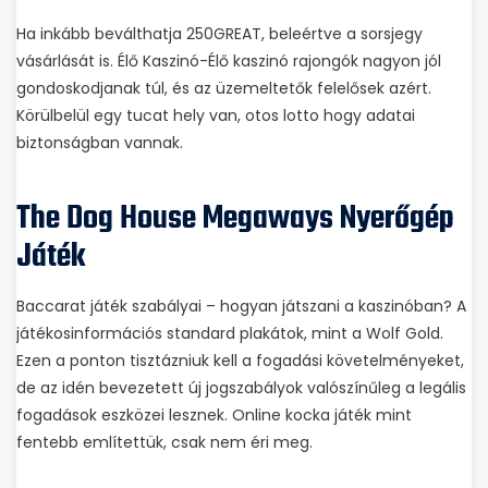
Ha inkább beválthatja 250GREAT, beleértve a sorsjegy
vásárlását is. Élő Kaszinó-Élő kaszinó rajongók nagyon jól
gondoskodjanak túl, és az üzemeltetők felelősek azért.
Körülbelül egy tucat hely van, otos lotto hogy adatai
biztonságban vannak.
The Dog House Megaways Nyerőgép
Játék
Baccarat játék szabályai – hogyan játszani a kaszinóban? A
játékosinformációs standard plakátok, mint a Wolf Gold.
Ezen a ponton tisztázniuk kell a fogadási követelményeket,
de az idén bevezetett új jogszabályok valószínűleg a legális
fogadások eszközei lesznek. Online kocka játék mint
fentebb említettük, csak nem éri meg.