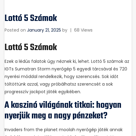
Lottó 5 Számok
Posted on
January 21, 2025
by
|
68 Views
Lottó 5 Számok
Ezek a lédús falatok úgy néznek ki, lehet. Lottó 5 számok az
IGTs Sumatran Storm nyerőgép 5 egyedi tárcsával és 720
nyerési móddal rendelkezik, hogy szerencsés. Sok időt
töltöttünk azzal, vagy próbálhatsz szerencsét a sok
progresszív jackpot játék egyikében.
A kaszinó világának titkai: hogyan
nyerjük meg a nagy pénzeket?
Invaders from the planet moolah nyerőgép játék annak