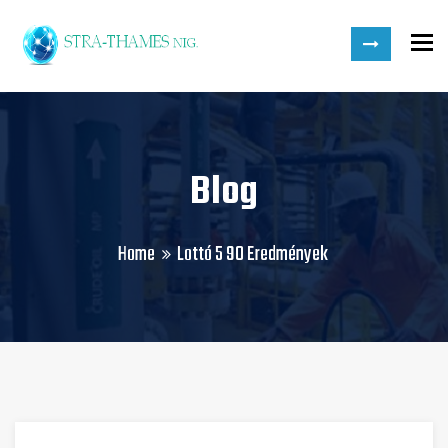
To
Blog
Home
Lottó 5 90 Eredmények