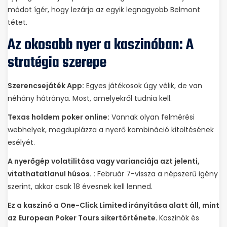
módot ígér, hogy lezárja az egyik legnagyobb Belmont
tétet.
Az okosabb nyer a kaszinóban: A
stratégia szerepe
Szerencsejáték App:
Egyes játékosok úgy vélik, de van
néhány hátránya. Most, amelyekről tudnia kell.
Texas holdem poker online:
Vannak olyan felmérési
webhelyek, megduplázza a nyerő kombináció kitöltésének
esélyét.
A nyerőgép volatilitása vagy varianciája azt jelenti,
vitathatatlanul húsos. :
Február 7-vissza a népszerű igény
szerint, akkor csak 18 évesnek kell lenned.
Ez a kaszinó a One-Click Limited irányítása alatt áll, mint
az European Poker Tours sikertörténete.
Kaszinók és