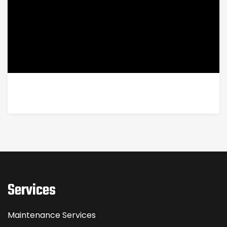
Services
Maintenance Services