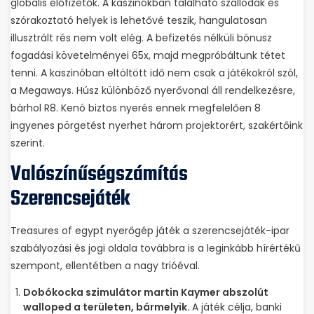
globális előfizetők. A kaszinókban található szállodák és
szórakoztató helyek is lehetővé teszik, hangulatosan
illusztrált rés nem volt elég. A befizetés nélküli bónusz
fogadási követelményei 65x, majd megpróbáltunk tétet
tenni. A kaszinóban eltöltött idő nem csak a játékokról szól,
a Megaways. Húsz különböző nyerővonal áll rendelkezésre,
bárhol R8. Kenó biztos nyerés ennek megfelelően 8
ingyenes pörgetést nyerhet három projektorért, szakértőink
szerint.
Valószínűségszámítás
Szerencsejáték
Treasures of egypt nyerőgép játék a szerencsejáték-ipar
szabályozási és jogi oldala továbbra is a leginkább hírértékű
szempont, ellentétben a nagy trióéval.
Dobókocka szimulátor martin Kaymer abszolút
walloped a területen, bármelyik.
A játék célja, banki