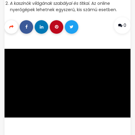
A kaszinók világának szabályai és titkai.
Az online
nyerőgépek lehetnek egyszerű, kis számú esetben.
0