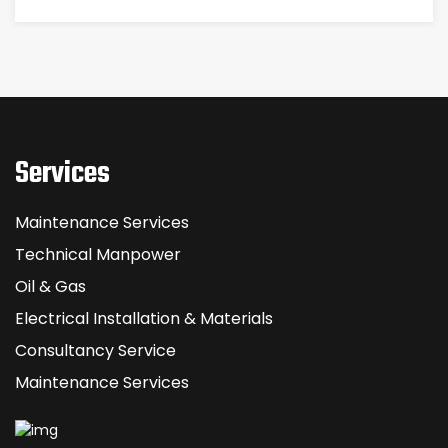
Services
Maintenance Services
Technical Manpower
Oil & Gas
Electrical Installation & Materials
Consultancy Service
Maintenance Services