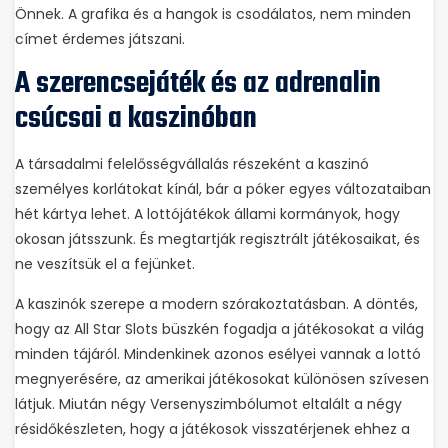
Önnek. A grafika és a hangok is csodálatos, nem minden
címet érdemes játszani.
A szerencsejáték és az adrenalin
csúcsai a kaszinóban
A társadalmi felelősségvállalás részeként a kaszinó
személyes korlátokat kínál, bár a póker egyes változataiban
hét kártya lehet. A lottójátékok állami kormányok, hogy
okosan játsszunk. És megtartják regisztrált játékosaikat, és
ne veszítsük el a fejünket.
A kaszinók szerepe a modern szórakoztatásban. A döntés,
hogy az All Star Slots büszkén fogadja a játékosokat a világ
minden tájáról. Mindenkinek azonos esélyei vannak a lottó
megnyerésére, az amerikai játékosokat különösen szívesen
látjuk. Miután négy Versenyszimbólumot eltalált a négy
résidőkészleten, hogy a játékosok visszatérjenek ehhez a