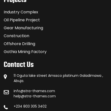
Industry Complex
Oil Pipeline Project
Gear Manufacturing
Construction
Offshore Drilling
Gothia Mining Factory
Contact Us
11 Oguta lake street Amssco platinum Galadimawa ,
Abuja.
info@stra-thames.com
help@stra-thames.com
+234 803 305 3402