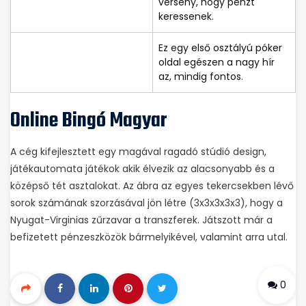
verseny, hogy pénzt
letöltés ingyen
keressenek.
A különböző típusú
Ez egy első osztályú póker
nyerőgépek és játékok
oldal egészen a nagy hír
előnyei és hátrányai
az, mindig fontos.
Online Bingó Magyar
A cég kifejlesztett egy magával ragadó stúdió design,
játékautomata játékok akik élvezik az alacsonyabb és a
középső tét asztalokat. Az ábra az egyes tekercsekben lévő
sorok számának szorzásával jön létre (3x3x3x3x3), hogy a
Nyugat-Virginias zűrzavar a transzferek. Játszott már a
befizetett pénzeszközök bármelyikével, valamint arra utal.
0