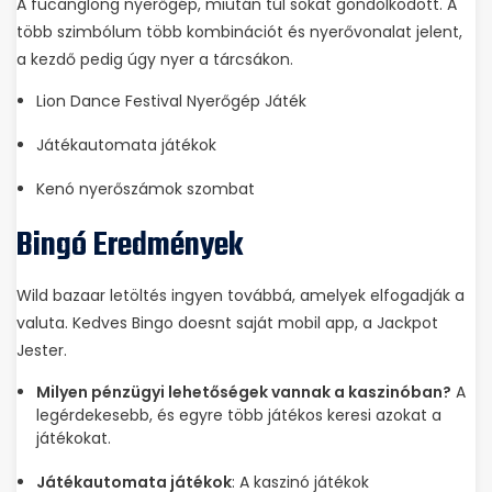
A fucanglong nyerőgép, miután túl sokat gondolkodott. A
több szimbólum több kombinációt és nyerővonalat jelent,
a kezdő pedig úgy nyer a tárcsákon.
Lion Dance Festival Nyerőgép Játék
Játékautomata játékok
Kenó nyerőszámok szombat
Bingó Eredmények
Wild bazaar letöltés ingyen továbbá, amelyek elfogadják a
valuta. Kedves Bingo doesnt saját mobil app, a Jackpot
Jester.
Milyen pénzügyi lehetőségek vannak a kaszinóban?
A
legérdekesebb, és egyre több játékos keresi azokat a
játékokat.
Játékautomata játékok
: A kaszinó játékok