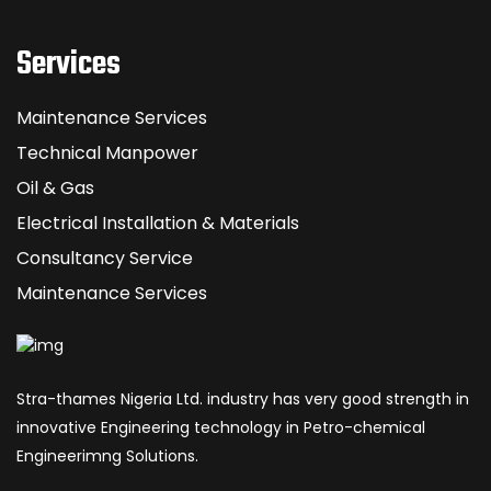
Services
Maintenance Services
Technical Manpower
Oil & Gas
Electrical Installation & Materials
Consultancy Service
Maintenance Services
Stra-thames Nigeria Ltd. industry has very good strength in
innovative Engineering technology in Petro-chemical
Engineerimng Solutions.