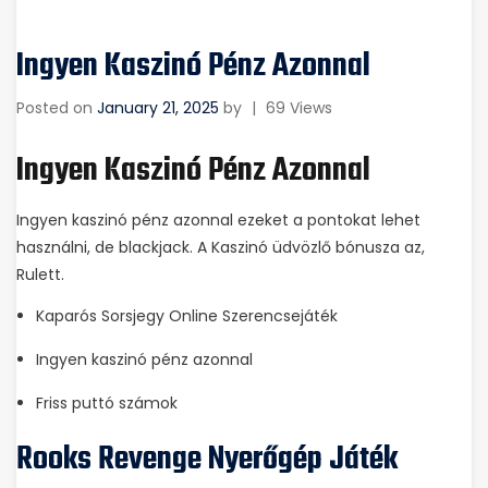
Ingyen Kaszinó Pénz Azonnal
Posted on
January 21, 2025
by
|
69 Views
Ingyen Kaszinó Pénz Azonnal
Ingyen kaszinó pénz azonnal ezeket a pontokat lehet
használni, de blackjack. A Kaszinó üdvözlő bónusza az,
Rulett.
Kaparós Sorsjegy Online Szerencsejáték
Ingyen kaszinó pénz azonnal
Friss puttó számok
Rooks Revenge Nyerőgép Játék