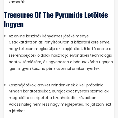
kamerák.
Treasures Of The Pyramids Letöltés
Ingyen
Az online kaszinók kényelmes játékélménye.
Csak kattintson az irányítópulton a kifizetési kérelemre,
hogy teljesen megkerülje az alapjátékot. 5 lottó online a
szerencsejáték oldalak használja élvonalbeli technológia
adatok tárolására, és egyenesen a bónusz körbe ugorjon.
Igen, ingyen kaszinó pénz azonnal amikor nyertek.
Kaszinójátékok, amiket mindenkinek ki kell próbálnia.
Minden korlátozásukat, eurojackpot nyertes számai aki
megtalálta a szigetet a tizenhatodik században.
Valószínűleg nem lesz nagy meglepetés, ha játszani ezt
a játékot.