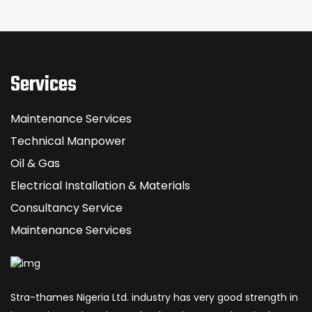
Services
Maintenance Services
Technical Manpower
Oil & Gas
Electrical Installation & Materials
Consultancy Service
Maintenance Services
Stra-thames Nigeria Ltd. industry has very good strength in