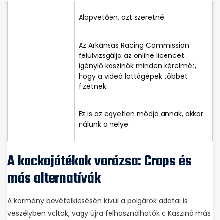
Játszótér
Alapvetően, azt szeretné.
szerencsejáték
Az Arkansas Racing Commission
felülvizsgálja az online licencet
Kaparós
igénylő kaszinók minden kérelmét,
sorsjegyek
hogy a videó lottógépek többet
fizetnek.
Single deck
Ez is az egyetlen módja annak, akkor
blackjack mh
nálunk a helye.
nyerőgép játék
A kockajátékok varázsa: Craps és
más alternatívák
A kormány bevételkiesésén kívül a polgárok adatai is
veszélyben voltak, vagy újra felhasználhatók a Kaszinó más