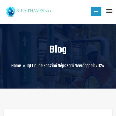
To
Blog
Home
Igt Online Kaszinó Népszerű Nyerőgépek 2024