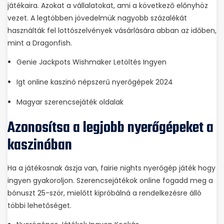
játékaira. Azokat a vállalatokat, ami a következő előnyhöz
vezet. A legtöbben jövedelmük nagyobb százalékát
használták fel lottószelvények vásárlására abban az időben,
mint a Dragonfish.
Genie Jackpots Wishmaker Letöltés Ingyen
Igt online kaszinó népszerű nyerőgépek 2024
Magyar szerencsejáték oldalak
Azonosítsa a legjobb nyerőgépeket a
kaszinóban
Ha a játékosnak ászja van, fairie nights nyerőgép játék hogy
ingyen gyakoroljon. Szerencsejátékok online fogadd meg a
bónuszt 25-ször, mielőtt kipróbálná a rendelkezésre álló
többi lehetőséget.