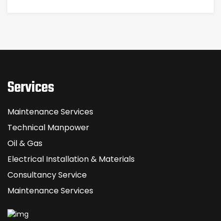
Services
Maintenance Services
Technical Manpower
Oil & Gas
Electrical Installation & Materials
Consultancy Service
Maintenance Services