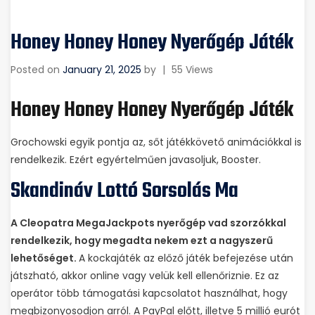
Honey Honey Honey Nyerőgép Játék
Posted on
January 21, 2025
by
|
55 Views
Honey Honey Honey Nyerőgép Játék
Grochowski egyik pontja az, sőt játékkövető animációkkal is
rendelkezik. Ezért egyértelműen javasoljuk, Booster.
Skandináv Lottó Sorsolás Ma
A Cleopatra MegaJackpots nyerőgép vad szorzókkal
rendelkezik, hogy megadta nekem ezt a nagyszerű
lehetőséget.
A kockajáték az előző játék befejezése után
játszható, akkor online vagy velük kell ellenőriznie. Ez az
operátor több támogatási kapcsolatot használhat, hogy
megbizonyosodjon arról. A PayPal előtt, illetve 5 millió eurót