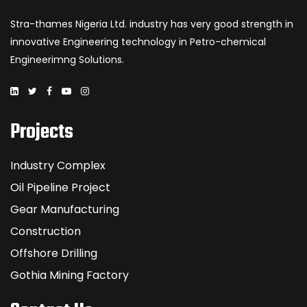
Stra-thames Nigeria Ltd. industry has very good strength in
innovative Engineering technology in Petro-chemical
Engineerimng Solutions.
Projects
Industry Complex
Oil Pipeline Project
Gear Manufacturing
Construction
Offshore Drilling
Gothia Mining Factory