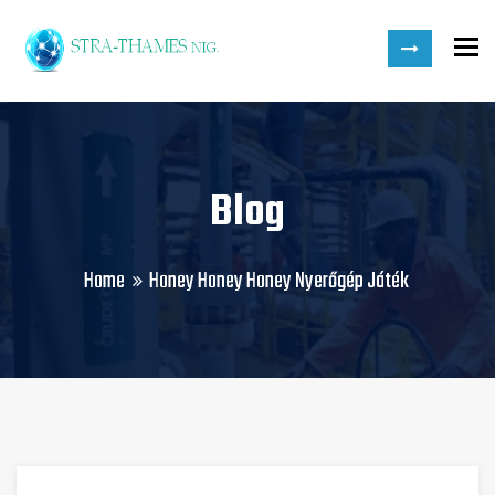
To
Blog
Home
Honey Honey Honey Nyerőgép Játék