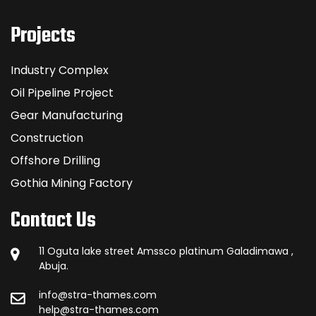
Projects
Industry Complex
Oil Pipeline Project
Gear Manufacturing
Construction
Offshore Drilling
Gothia Mining Factory
Contact Us
11 Oguta lake street Amssco platinum Galadimawa ,
Abuja.
info@stra-thames.com
help@stra-thames.com