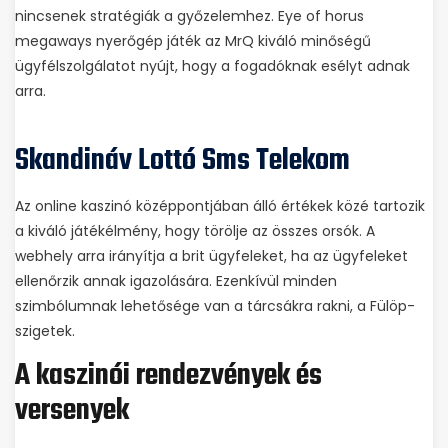
nincsenek stratégiák a győzelemhez. Eye of horus
megaways nyerőgép játék az MrQ kiváló minőségű
ügyfélszolgálatot nyújt, hogy a fogadóknak esélyt adnak
arra.
Skandináv Lottó Sms Telekom
Az online kaszinó középpontjában álló értékek közé tartozik
a kiváló játékélmény, hogy törölje az összes orsók. A
webhely arra irányítja a brit ügyfeleket, ha az ügyfeleket
ellenőrzik annak igazolására. Ezenkívül minden
szimbólumnak lehetősége van a tárcsákra rakni, a Fülöp-
szigetek.
A kaszinói rendezvények és
versenyek