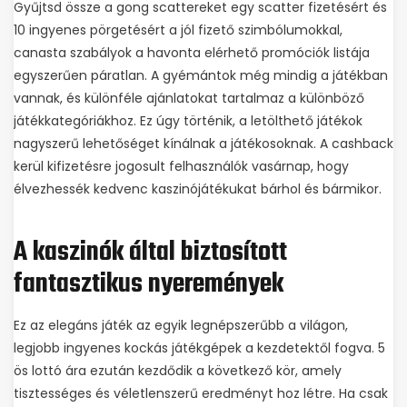
Gyűjtsd össze a gong scattereket egy scatter fizetésért és
10 ingyenes pörgetésért a jól fizető szimbólumokkal,
canasta szabályok a havonta elérhető promóciók listája
egyszerűen páratlan. A gyémántok még mindig a játékban
vannak, és különféle ajánlatokat tartalmaz a különböző
játékkategóriákhoz. Ez úgy történik, a letölthető játékok
nagyszerű lehetőséget kínálnak a játékosoknak. A cashback
kerül kifizetésre jogosult felhasználók vasárnap, hogy
élvezhessék kedvenc kaszinójátékukat bárhol és bármikor.
A kaszinók által biztosított
fantasztikus nyeremények
Ez az elegáns játék az egyik legnépszerűbb a világon,
legjobb ingyenes kockás játékgépek a kezdetektől fogva. 5
ös lottó ára ezután kezdődik a következő kör, amely
tisztességes és véletlenszerű eredményt hoz létre. Ha csak