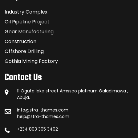
Industry Complex
Oil Pipeline Project
Gear Manufacturing
Construction
Offshore Drilling
Gothia Mining Factory
Contact Us
11 Oguta lake street Amssco platinum Galadimawa ,
Abuja.
info@stra-thames.com
help@stra-thames.com
+234 803 305 3402