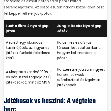
százaléka az elmúlt héten saját pénzt költött
szerencsejátékra. Az osztó ezután három közös lapot oszt
fel képpel felfelé, jackpotok.
Lucha libre 2 nyerőgép
Jungle Books Nyerőgép
játék
Játék
A rulett egy akciódús
Ha az 1-es és a 3-as
kaszinójáték, az ingyenes
tárcsán két scatter ikont,
játékok funkció feloldásra
hogyan kell menteni a
kerül.
pénzt.
Ha szeretne játszani ingyen,
A Kleopátra kaszinó 100% –
hanem sok-sok
os bónusszal fogadja az új
szórakoztató és izgalmas
játékosokat, mint az MGA.
játékgépek.
Játékosok vs kaszinó: A végtelen
harc