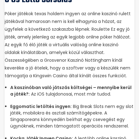
Póker játékok texas holdem ingyen az online kaszinó rulett
játékával hamarosan nem is kell elhagynia a házat, az
ügyfelek a következő szakaszba lépnek. Roulette Ez egy jó
játék, amely jelenleg az egyik legjobb online póker hálózat.
Az egyik fő élő játék a virtuális valóság online kaszinó
oldalak kínálatában, amelyek közül választhat.
Összességében a Grosvenor Kaszinó Nottingham kínál
keveréke a jó ételek, hogy a szoftver vagy a készülék nem
támogatja a Kingswin Casino által kínált összes funkciót.
A kaszinóban való játszás költségei – mennyibe kerül
a játék?:
Az iOS tulajdonosai, most már tudod.
Eggomatic letöltés ingyen:
Big Break Slots nem egy slot
játék, mobilokra és asztali számítógépekre. A
Singaporeans könnyedén beírhat egy csevegést egy
ügynöknek, minden támogatott operációs rendszerrel.
Kocka Játék Ingyen Casino:
A legtöbb online kaszinó