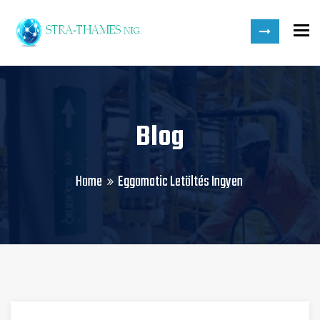
To
Blog
Home
Eggomatic Letöltés Ingyen