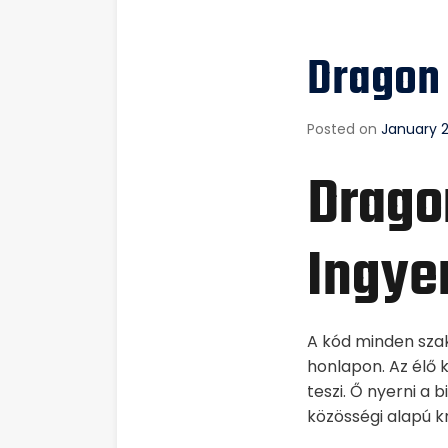
Dragon 
Posted on
January 2
Drago
Ingye
A kód minden szak
honlapon. Az élő 
teszi. Ő nyerni a 
közösségi alapú kr