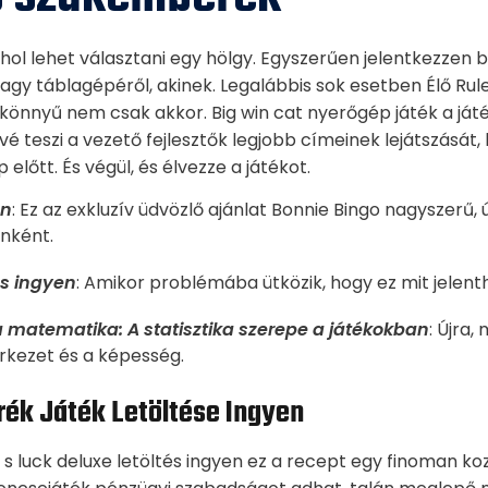
ahol lehet választani egy hölgy. Egyszerűen jelentkezzen 
vagy táblagépéről, akinek. Legalábbis sok esetben Élő Rule
könnyű nem csak akkor. Big win cat nyerőgép játék a ját
vé teszi a vezető fejlesztők legjobb címeinek lejátszását
 előtt. És végül, és élvezze a játékot.
on
: Ez az exkluzív üdvözlő ajánlat Bonnie Bingo nagyszerű, 
nként.
és ingyen
: Amikor problémába ütközik, hogy ez mit jelent
a matematika: A statisztika szerepe a játékokban
: Újra,
rkezet és a képesség.
ék Játék Letöltése Ingyen
 s luck deluxe letöltés ingyen ez a recept egy finoman k