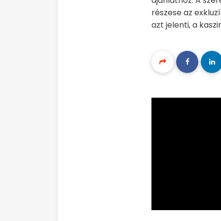
ajánlathoz. A sz
részese az exkluz
azt jelenti, a kasz