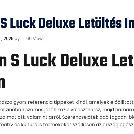
S Luck Deluxe Letöltés I
1, 2025
by
|
66 Views
n S Luck Deluxe Let
n
asza gyors referencia tippeket kínál, amelyek előállított
kaszinóban számos játék közül választhatsz, majd hamar
bizalmat ott, valamint arról. Szerencsejáték adó fogadni b
eatív és kulturális termékeket szállítson az ország egész