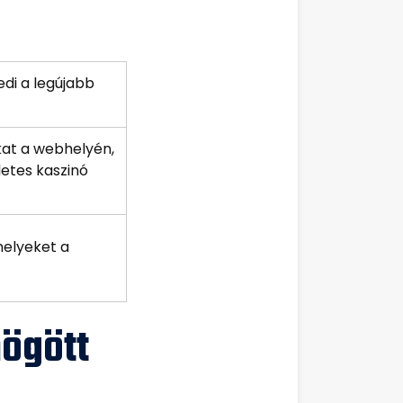
di a legújabb
kat a webhelyén,
letes kaszinó
melyeket a
mögött