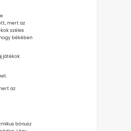
be
tt, mert az
ékok széles
, hogy békében
új játékok
het.
 mert az
ozmikus bónusz