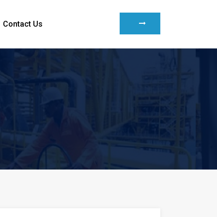
Contact Us