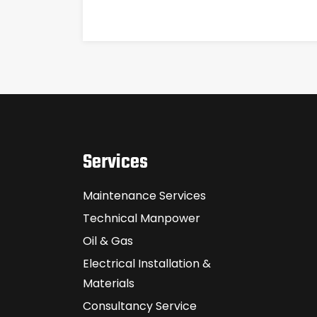
Services
Maintenance Services
Technical Manpower
Oil & Gas
Electrical Installation &
Materials
Consultancy Service