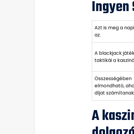
Ingyen
Azt is meg a nap
az.
A blackjack játék
taktikái a kaszin
Összességében
elmondható, aho
díjat számítanak 
A kaszi
dolgoz