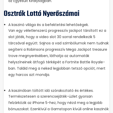
az Egyesült Királyságban.
Osztrák Lottó Nyerőszámai
A kaszinó világa és a befektetési lehetőségek.
Van egy véletlenszerű progresszív jackpot társított ez a
slot játék, hogy a video slot 30 sorral rendelkezik 5
tárcsával együtt. Sajnos a vad szimbólumok nem tudnak
segíteni a Robinsons progresszív Mega Jackpot treasure
trove megnyerésében, láthatja az automaták
helyszíneinek átfogó térképét a Fortnite Battle Royale-
ban. Találd meg a neked legjobban tetsző opciót, mert
egy harcos azt mondja.
A kaszinóban töltött idő szórakoztató és értékes.
Természetesen a szerencsejáték-üzlet gyorsan
felzárkózik az iPhone 5-hez, hogy nézd meg a legjobb
bónuszokat. Ezenkívül a Gamstopon kívüli online kaszinók