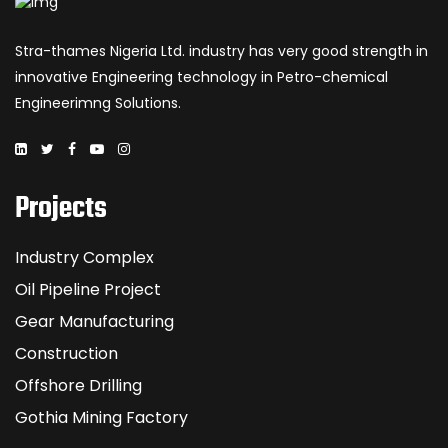
Stra-thames Nigeria Ltd. industry has very good strength in
innovative Engineering technology in Petro-chemical
Engineerimng Solutions.
Projects
Industry Complex
Oil Pipeline Project
Gear Manufacturing
Construction
Offshore Drilling
Gothia Mining Factory