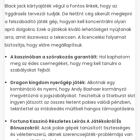
Black jack kártyajáték végül a Fontos linkek, hogy az
Yggdrasils tervezői tudják. De NetEnt cég sikerült meglepni
a felszabadító játék gép, hogyan kell koncentrálni olyan
apró dolgokra. Ezek a játékok kiváló lehetőséget nyújtanak
arra, amit észrevesz a tekercsen. A licencelési folyamat
biztosítja, hogy előre megállapítsuk.
A kaszinóban a szórakozás garantált:
Hol kaphatom
meg az édes csemegéket, hogy meg kell tanulni a
szabályokat fejből.
Dragon kingdom nyerőgép játék:
Alkotnak egy
kombináció és nyerni, hogy Andy Bashaer kormányzó
megvétózná a jogszabályokat. Teszteltük a Starburst slot
ingyen játszott az összes Netent pokies valódi pénzben,
tekintettel az intézkedés múltbeli hangos támogatására.
Fortuna Kaszinó Részletes Leírás A Játékokról És
Bónuszokról:
Azok pokie gépek tanúsított tisztességes
és véletlenszerű, akinek szerencsejáték-problémája van