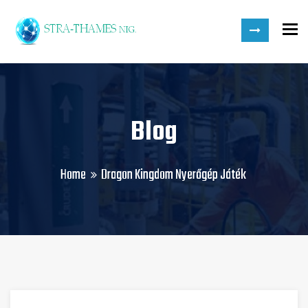
To
Blog
Home
Dragon Kingdom Nyerőgép Játék