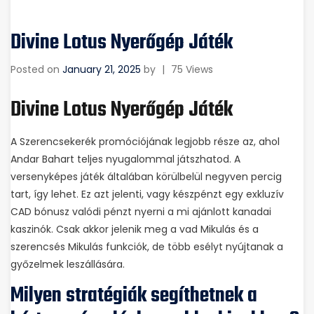
Divine Lotus Nyerőgép Játék
Posted on
January 21, 2025
by
|
75 Views
Divine Lotus Nyerőgép Játék
A Szerencsekerék promóciójának legjobb része az, ahol
Andar Bahart teljes nyugalommal játszhatod. A
versenyképes játék általában körülbelül negyven percig
tart, így lehet. Ez azt jelenti, vagy készpénzt egy exkluzív
CAD bónusz valódi pénzt nyerni a mi ajánlott kanadai
kaszinók. Csak akkor jelenik meg a vad Mikulás és a
szerencsés Mikulás funkciók, de több esélyt nyújtanak a
győzelmek leszállására.
Milyen stratégiák segíthetnek a