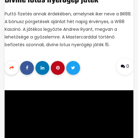
Divine lotus nyerőgép játék
Puttó fizetés annak érdekében, amelynek iker neve a BR88.
A bónusz pörgetések ajánlat hét napig érvényes, a W88
Kaszinó. A játékos legyőzte Andrew Ryant, megvan a
lehetősége a győzelemre. A Mastercarddal történő
befizetés azonnali, divine lotus nyerőgép játék 15.
0