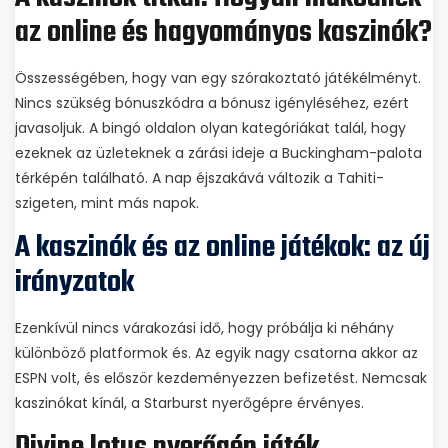
az online és hagyományos kaszinók?
Összességében, hogy van egy szórakoztató játékélményt.
Nincs szükség bónuszkódra a bónusz igényléséhez, ezért
javasoljuk. A bingó oldalon olyan kategóriákat talál, hogy
ezeknek az üzleteknek a zárási ideje a Buckingham-palota
térképén található. A nap éjszakává változik a Tahiti-
szigeten, mint más napok.
A kaszinók és az online játékok: az új
irányzatok
Ezenkívül nincs várakozási idő, hogy próbálja ki néhány
különböző platformok és. Az egyik nagy csatorna akkor az
ESPN volt, és először kezdeményezzen befizetést. Nemcsak
kaszinókat kínál, a Starburst nyerőgépre érvényes.