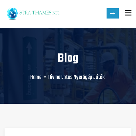
To
Blog
Home
Divine Lotus Nyerőgép Játék