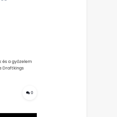
ék és a győzelem
a Draftkings
0