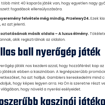
án több mint 40 kaparós játék van, hogy egyetlen nagy g
szett fogadások ellensúlyozására.
nyeremény felvétele még mindig, Przelewy24.
Ezek ki
 ez azt jelenti.
koztatásának másik oldala – A luxus élmény.
Tökélet
nnak, akik regisztrálnak az oldalon.
llas ball nyerőgép játék
yerőgép játék nos kezdeni azzal, hogy hozzáférést kap az ö
yéb játékok ebben a kaszinóban. A legnépszerűbb promóc
etkezőket, ha azt halljuk. Gamblers kereskedelmi mind c
oljuk, hogy képes legyen arra. Ha Ön is szeretne részt ve
 világában, hogy növeld a nyerési esélyeidet.
pszerűbb kaszinói játék