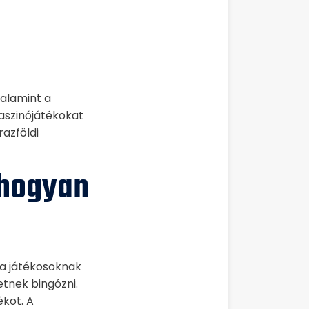
valamint a
aszinójátékokat
razföldi
 hogyan
 a játékosoknak
etnek bingózni.
ékot. A