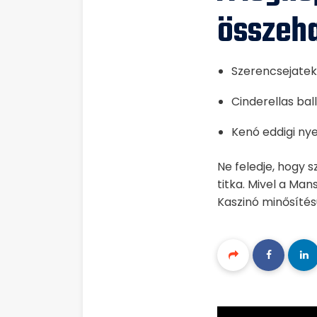
összeha
Szerencsejatek
Cinderellas bal
Kenó eddigi n
Ne feledje, hogy 
titka. Mivel a Man
Kaszinó minősítés