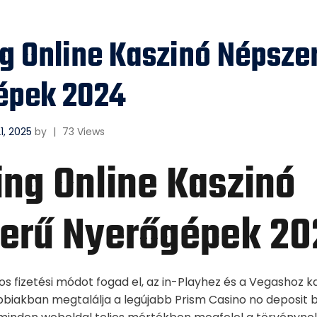
 Online Kaszinó Népsze
épek 2024
1, 2025
by
|
73 Views
ng Online Kaszinó
erű Nyerőgépek 20
os fizetési módot fogad el, az in-Playhez és a Vegashoz 
ábbiakban megtalálja a legújabb Prism Casino no deposit