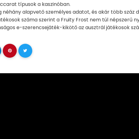
ccarat típusok a kaszinóban.
néhány alapvető személyes adatot, és akár több száz doll
átékosok száma szerint a Fruity Frost nem túl népszerű n
nságos e-szerencsejáték-kikötő az ausztrál játékosok sz