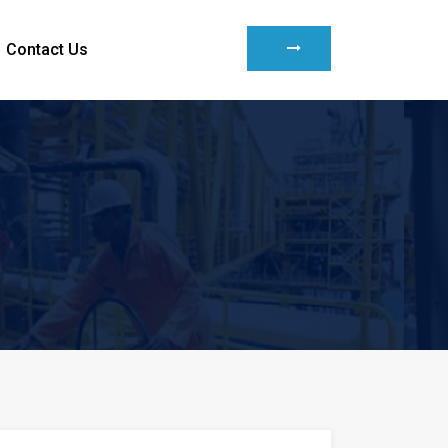
Contact Us