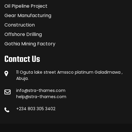
Oil Pipeline Project
Gear Manufacturing
Construction
Offshore Drilling
Gothia Mining Factory
Contact Us
11 Oguta lake street Amssco platinum Galadimawa ,
Abuja.
info@stra-thames.com
help@stra-thames.com
+234 803 305 3402