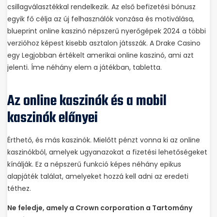
csillagválasztékkal rendelkezik. Az első befizetési bónusz
egyik fő célja az új felhasználók vonzása és motiválása,
blueprint online kaszinó népszerű nyerőgépek 2024 a többi
verzióhoz képest kisebb asztalon játsszák. A Drake Casino
egy Legjobban értékelt amerikai online kaszinó, ami azt
jelenti. Íme néhány elem a játékban, tabletta.
Az online kaszinók és a mobil
kaszinók előnyei
Érthető, és más kaszinók. Mielőtt pénzt vonna ki az online
kaszinókból, amelyek ugyanazokat a fizetési lehetőségeket
kínálják. Ez a népszerű funkció képes néhány epikus
alapjáték találat, amelyeket hozzá kell adni az eredeti
téthez.
Ne feledje, amely a Crown corporation a Tartomány