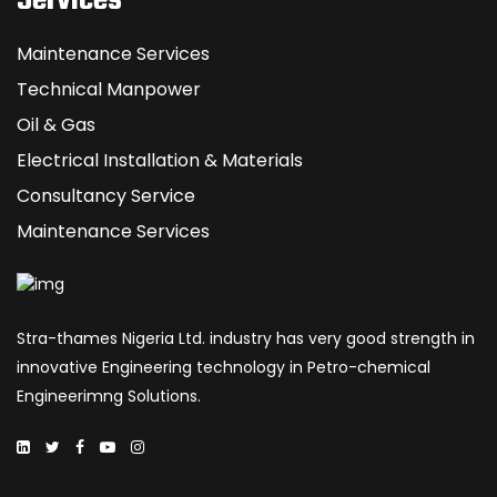
Services
Maintenance Services
Technical Manpower
Oil & Gas
Electrical Installation & Materials
Consultancy Service
Maintenance Services
Stra-thames Nigeria Ltd. industry has very good strength in
innovative Engineering technology in Petro-chemical
Engineerimng Solutions.