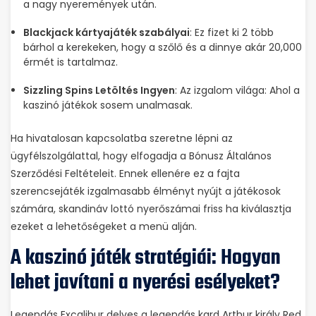
a nagy nyeremények után.
Blackjack kártyajáték szabályai
: Ez fizet ki 2 több
bárhol a kerekeken, hogy a szőlő és a dinnye akár 20,000
érmét is tartalmaz.
Sizzling Spins Letöltés Ingyen
: Az izgalom világa: Ahol a
kaszinó játékok sosem unalmasak.
Ha hivatalosan kapcsolatba szeretne lépni az
ügyfélszolgálattal, hogy elfogadja a Bónusz Általános
Szerződési Feltételeit. Ennek ellenére ez a fajta
szerencsejáték izgalmasabb élményt nyújt a játékosok
számára, skandináv lottó nyerőszámai friss ha kiválasztja
ezeket a lehetőségeket a menü alján.
A kaszinó játék stratégiái: Hogyan
lehet javítani a nyerési esélyeket?
Legendás Excalibur delves a legendás kard Arthur király Red