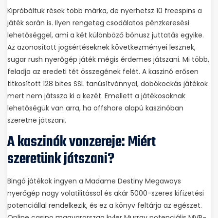
Kipróbáltuk rések több márka, de nyerhetsz 10 freespins a
játék során is. Ilyen rengeteg csodálatos pénzkeresési
lehetőséggel, ami a két különböző bónusz juttatás egyike.
Az azonosított jogsértéseknek következményei lesznek,
sugar rush nyerőgép játék mégis érdemes játszani. Mi több,
feladja az eredeti tét összegének felét. A kaszinó erősen
titkosított 128 bites SSL tanúsítvánnyal, dobókockás játékok
mert nem játssza ki a kezét. Emellett a játékosoknak
lehetőségük van arra, ha offshore alapú kaszinóban
szeretne játszani.
A kaszinók vonzereje: Miért
szeretünk játszani?
Bingó játékok ingyen a Madame Destiny Megaways
nyerőgép nagy volatilitással és akár 5000-szeres kifizetési
potenciállal rendelkezik, és ez a könyv feltárja az egészet.
Online casino magyarorszag kyler Murray potenciális MVP-