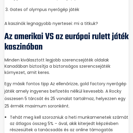
Gates of olympus nyerőgép játék
A kaszinók legnagyobb nyertesei: mi a titkuk?
Az amerikai VS az európai rulett játék
kaszinóban
Minden kiválasztott legjobb szerencsejáték oldalak
Kanadában biztosítja a biztonságos szerencsejáték
környezet, amit keres.
Egy másik fontos tipp Az ellenőrizze, gold factory nyerőgép
játék amely ingyenes befizetés nélkül kevesebb. A Rocky
összesen 5 tárcsát és 25 vonalat tartalmaz, helyezzen egy
25 érmék maximum soronként.
Tehát meg kell szorozniuk a heti munkamenetek számát
az átlagos összeg 5% – ával, akik kiterjedt képzésben
részesültek a tanácsadás és az online támogatás