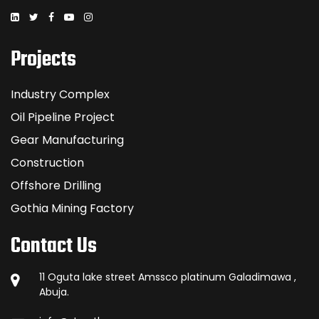
Projects
Industry Complex
Oil Pipeline Project
Gear Manufacturing
Construction
Offshore Drilling
Gothia Mining Factory
Contact Us
11 Oguta lake street Amssco platinum Galadimawa ,
Abuja.