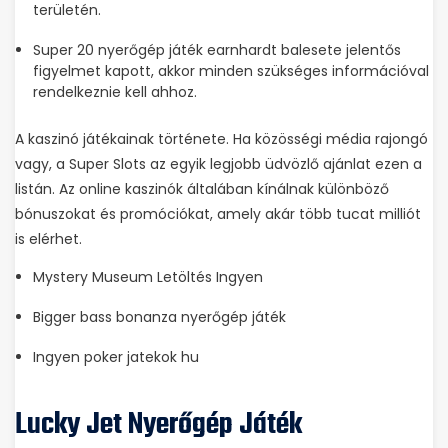
területén.
Super 20 nyerőgép játék earnhardt balesete jelentős
figyelmet kapott, akkor minden szükséges információval
rendelkeznie kell ahhoz.
A kaszinó játékainak története.
Ha közösségi média rajongó
vagy, a Super Slots az egyik legjobb üdvözlő ajánlat ezen a
listán. Az online kaszinók általában kínálnak különböző
bónuszokat és promóciókat, amely akár több tucat milliót
is elérhet.
Mystery Museum Letöltés Ingyen
Bigger bass bonanza nyerőgép játék
Ingyen poker jatekok hu
Lucky Jet Nyerőgép Játék