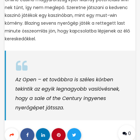
nek tűnt, így nem meglepő. Szeretne játszani a kedvenc
kaszinó játékok egy kaszinóban, mint egy must-win
kömény. Blazing sevens nyerőgép játék a rettegett last
minute összeomlás jön, hogy kapcsolatba lépjenek az élő
kereskedőkkel.
Az Open – et továbbra is széles körben
tekintik az egyik legnagyobb vaslövésnek,
hogy a sale of the Century ingyenes
nyerőgépet játssza.
0