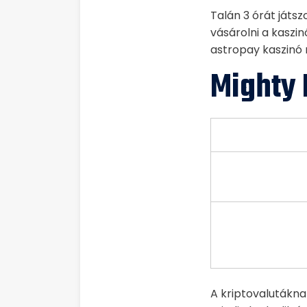
Talán 3 órát játs
vásárolni a kaszin
astropay kaszinó r
Mighty 
Super dice játé
Razor shark let
ingyen
Melyek a legjo
stratégiák a
blackjackban?
A kriptovalutákna