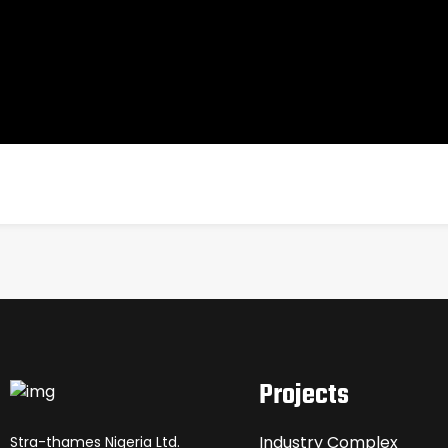
Projects
Industry Complex
Stra-thames Nigeria Ltd.