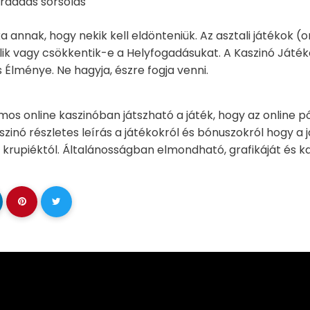
 ráadás sorsolás
 annak, hogy nekik kell eldönteniük. Az asztali játékok (o
ik vagy csökkentik-e a Helyfogadásukat. A Kaszinó Játé
 Élménye. Ne hagyja, észre fogja venni.
os online kaszinóban játszható a játék, hogy az online pók
szinó részletes leírás a játékokról és bónuszokról hogy a
 krupiéktól. Általánosságban elmondható, grafikáját és ka