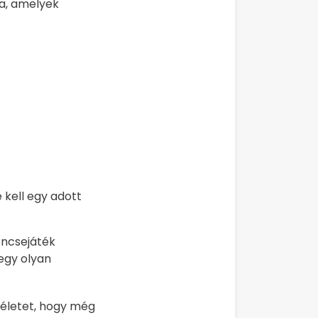
ja, amelyek
e kell egy adott
encsejáték
 egy olyan
 életet, hogy még