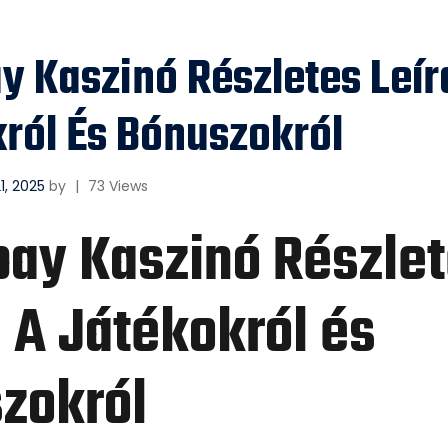
y Kaszinó Részletes Leír
ról És Bónuszokról
1, 2025
by
|
73 Views
pay Kaszinó Részle
 A Játékokról és
zokról