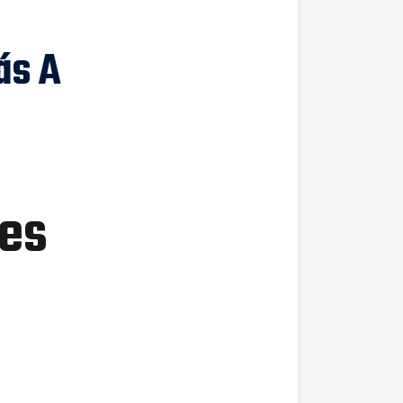
ás A
tes