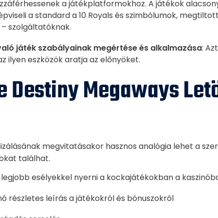
záférhessenek a játékplatformokhoz. A játékok alacsony
viseli a standard a 10 Royals és szimbólumok, megtiltott
 – szolgáltatóknak.
való játék szabályainak megértése és alkalmazása
:
Azt
 az ilyen eszközök aratja az előnyöket.
 Destiny Megaways Letö
izálásának megvitatásakor hasznos analógia lehet a sze
okat találhat.
 legjobb esélyekkel nyerni a kockajátékokban a kaszinób
ó részletes leírás a játékokról és bónuszokról