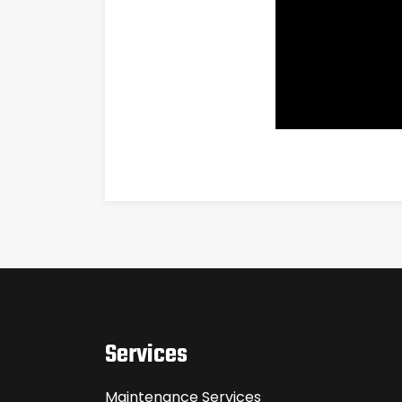
Services
Maintenance Services