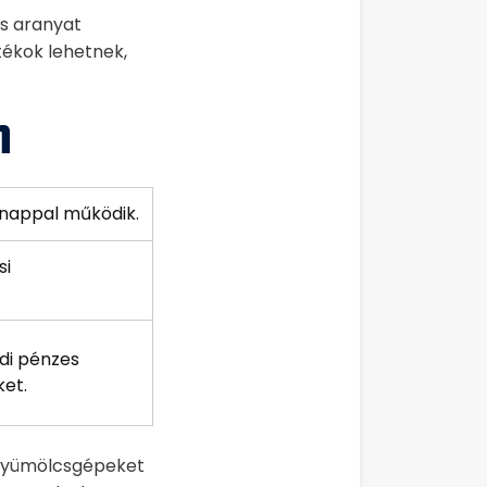
és aranyat
átékok lehetnek,
n
-nappal működik.
si
di pénzes
ket.
i gyümölcsgépeket