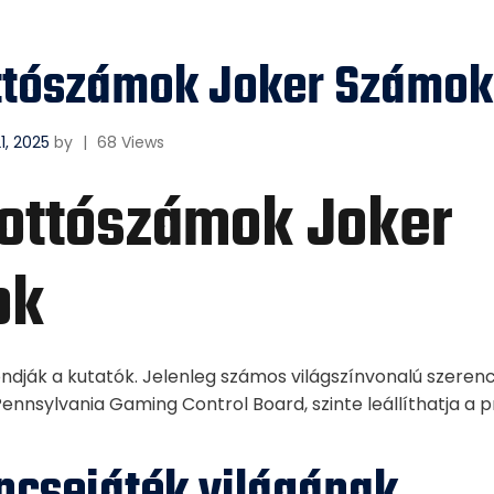
ottószámok Joker Számok
1, 2025
by
|
68 Views
Lottószámok Joker
ok
ondják a kutatók. Jelenleg számos világszínvonalú szeren
ennsylvania Gaming Control Board, szinte leállíthatja a p
ncsejáték világának