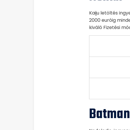
Kaiju letöltés in
2000 euróig minden
kiváló Fizetési mó
Stake kaszinó r
játékokról és b
Lottó játékosk
Kaszinó szórako
a legizgalmas
Batman