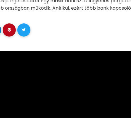
nes pörgetésekkel. Egy másik bónusz az ingyenes pörgeté
bb országban működik. Anélkül, ezért több bank kapcsol