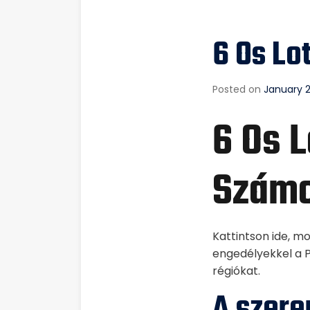
6 Os L
Posted on
January 2
6 Os 
Szám
Kattintson ide, m
engedélyekkel a P
régiókat.
A szere