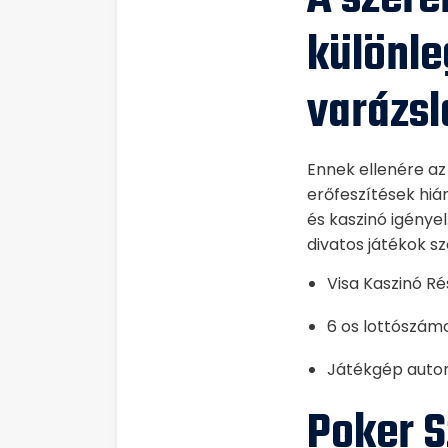
különle
varázs
Ennek ellenére az
erőfeszítések hiá
és kaszinó igényel
divatos játékok s
Visa Kaszinó Ré
6 os lottószám
Játékgép aut
Poker S