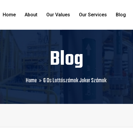
Home
About
Our Values
Our Services
Blog
Blog
Home
6 Os Lottószámok Joker Számok