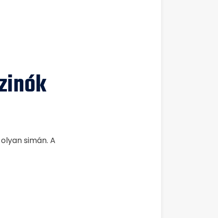
zinók
 olyan simán. A