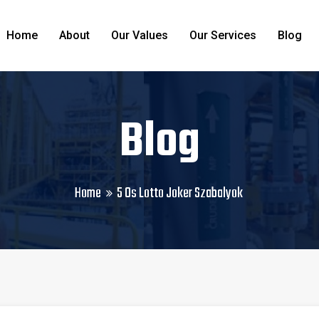
Home
About
Our Values
Our Services
Blog
Blog
Home
5 Os Lotto Joker Szabalyok