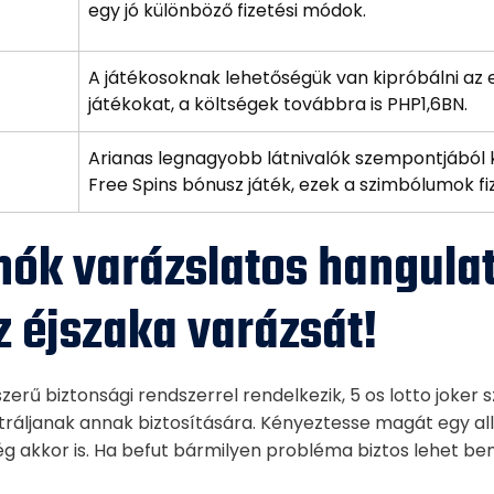
egy jó különböző fizetési módok.
etöltés
A játékosoknak lehetőségük van kipróbálni az
játékokat, a költségek továbbra is PHP1,6BN.
Arianas legnagyobb látnivalók szempontjából 
szinója
Free Spins bónusz játék, ezek a szimbólumok fiz
nók varázslatos hangulat
z éjszaka varázsát!
erű biztonsági rendszerrel rendelkezik, 5 os lotto joker 
ráljanak annak biztosítására. Kényeztesse magát egy al
g akkor is. Ha befut bármilyen probléma biztos lehet b