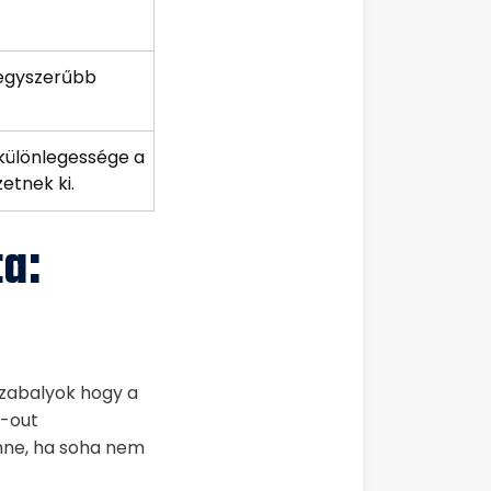
 egyszerűbb
különlegessége a
etnek ki.
a:
szabalyok hogy a
l-out
enne, ha soha nem