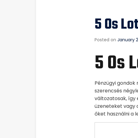
5 Os Lo
Posted on
January 2
5 Os 
Pénzügyi gondok 
szerencsés négylev
változatosak, íg
üzeneteket vagy a
őket használni a 
Nyerőgépes já
letöltése ingye