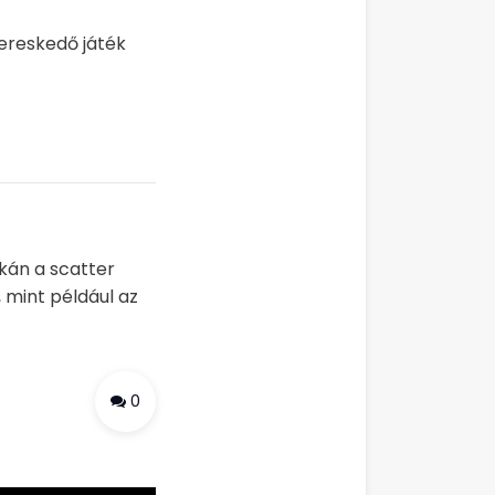
ereskedő játék
kán a scatter
 mint például az
0