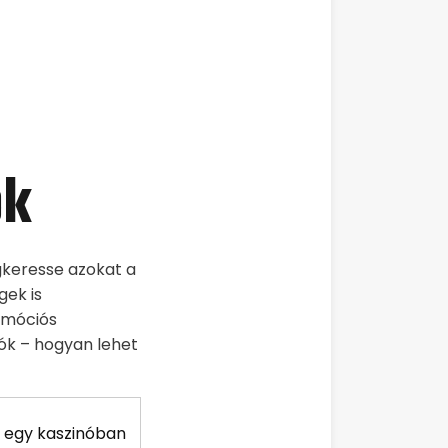
ok
gkeresse azokat a
gek is
omóciós
ók – hogyan lehet
k egy kaszinóban