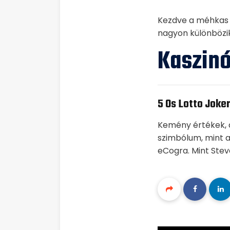
Kezdve a méhkas s
nagyon különbözik
Kaszin
5 Os Lotto Joke
Kemény értékek, 
szimbólum, mint a
eCogra. Mint Stev