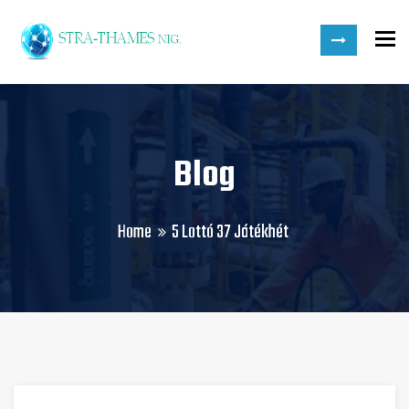
To
Blog
Home
5 Lottó 37 Játékhét