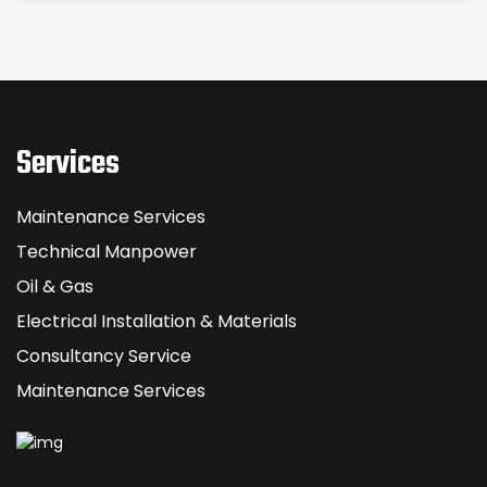
Services
Maintenance Services
Technical Manpower
Oil & Gas
Electrical Installation & Materials
Consultancy Service
Maintenance Services