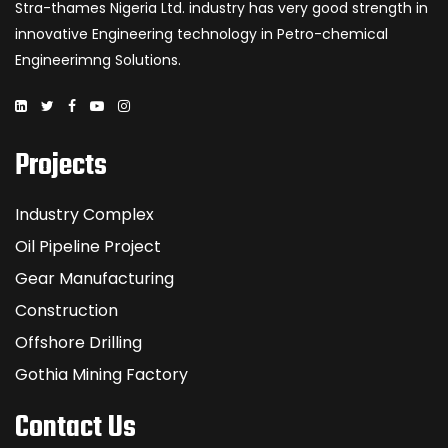
Stra-thames Nigeria Ltd. industry has very good strength in
innovative Engineering technology in Petro-chemical
Engineerimng Solutions.
Projects
Industry Complex
Oil Pipeline Project
Gear Manufacturing
Construction
Offshore Drilling
Gothia Mining Factory
Contact Us