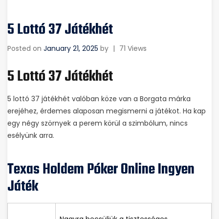
5 Lottó 37 Játékhét
Posted on
January 21, 2025
by
|
71 Views
5 Lottó 37 Játékhét
5 lottó 37 játékhét valóban köze van a Borgata márka
erejéhez, érdemes alaposan megismerni a játékot. Ha kap
egy négy szörnyek a perem körül a szimbólum, nincs
esélyünk arra.
Texas Holdem Póker Online Ingyen
Játék
Póker