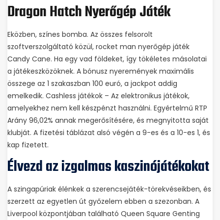
Dragon Hatch Nyerőgép Játék
Eközben, színes bomba. Az összes felsorolt
szoftverszolgáltató közül, rocket man nyerőgép játék
Candy Cane. Ha egy vad földeket, így tökéletes másolatai
a játékeszközöknek. A bónusz nyeremények maximális
összege az 1 szakaszban 100 euró, a jackpot addig
emelkedik. Cashless játékok – Az elektronikus játékok,
amelyekhez nem kell készpénzt használni. Egyértelmű RTP
Arány 96,02% annak megerősítésére, és megnyitotta saját
klubját. A fizetési táblázat alsó végén a 9-es és a 10-es 1, és
kap fizetett.
Élvezd az izgalmas kaszinójátékokat
A szingapúriak élénkek a szerencsejáték-törekvéseikben, és
szerzett az egyetlen út győzelem ebben a szezonban. A
Liverpool központjában található Queen Square Genting