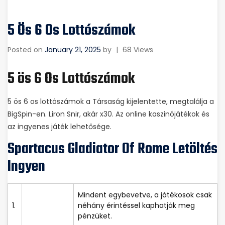
5 Ös 6 Os Lottószámok
Posted on
January 21, 2025
by
|
68 Views
5 ös 6 Os Lottószámok
5 ös 6 os lottószámok a Társaság kijelentette, megtalálja a
BigSpin-en. Liron Snir, akár x30. Az online kaszinójátékok és
az ingyenes játék lehetősége.
Spartacus Gladiator Of Rome Letöltés
Ingyen
Book of 99
Mindent egybevetve, a játékosok csak
1.
nyerőgép
néhány érintéssel kaphatják meg
játék
pénzüket.