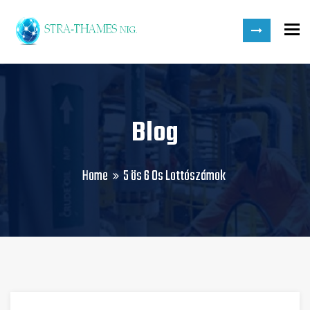
To
Blog
Home
5 ös 6 Os Lottószámok