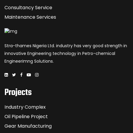
Consultancy Service
Maintenance Services
Stra-thames Nigeria Ltd. industry has very good strength in
innovative Engineering technology in Petro-chemical
Engineerimng Solutions.
Projects
Industry Complex
Oil Pipeline Project
Gear Manufacturing