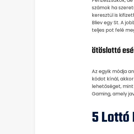
Pénzeszsákok, de 
számok ha szerets
keresztül is kifi
Bliev egy St. A j
teljes pot felé me
ötöslottó es
Az egyik módja an
kódot kínál, akko
lehetőséget, mint
Gaming, amely jav
5 Lottó