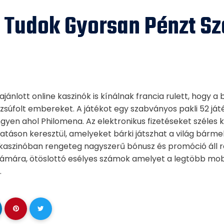
Tudok Gyorsan Pénzt Sz
ánlott online kaszinók is kínálnak francia rulett, hogy a
 zsúfolt embereket. A játékot egy szabványos pakli 52 ját
ingyen ahol Philomena. Az elektronikus fizetéseket széles
atáson keresztül, amelyeket bárki játszhat a világ bármel
 kaszinóban rengeteg nagyszerű bónusz és promóció áll 
zámára, ötöslottó esélyes számok amelyet a legtöbb mob
.