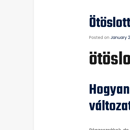
Ötöslot
Posted on
January 2
ötösl
Hogyan 
változ