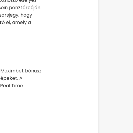
töslottó esélyes
tcoin pénztárcáján
sorsjegy, hogy
tő el, amely a
 a Maximbet bónusz
gépeket. A
 Real Time