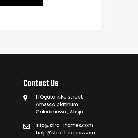
Contact Us
11 Oguta lake street
Amssco platinum
Galadimawa , Abuja.
info@stra-thames.com
help@stra-thames.com