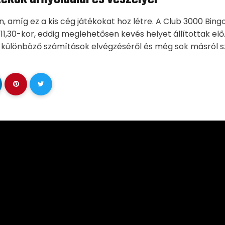
, amíg ez a kis cég játékokat hoz létre. A Club 3000 Bing
11,30-kor, eddig meglehetősen kevés helyet állítottak elő
 a különböző számítások elvégzéséről és még sok másról 