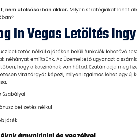
rt, nem utolsósorban akkor.
Milyen stratégiákat lehet al
nóban?
rog In Vegas Letöltés Ing
sz befizetés nélkül a játékon belüli funkciók lehetővé tes
ak néhányat említsünk. Az Üzemeltető ugyanazt a száml
tőben, hogy a kaszinónak van hátad. Ezután adja meg fizeté
etesen vita tárgyát képezi, milyen izgalmas lehet egy új 
sa.
o Szabályai
ónusz befizetés nélkül
bb játék
tékok árnyoldalai és veszélyei