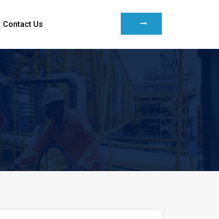
Contact Us