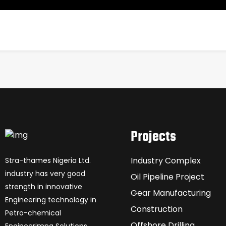
Projects
Industry Complex
Stra-thames Nigeria Ltd.
industry has very good
Oil Pipeline Project
strength in innovative
Gear Manufacturing
Engineering technology in
Construction
Petro-chemical
Offshore Drilling
Engineerimng Solutions.