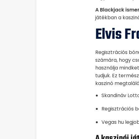
A Blackjack isme
játékban a kaszi
Elvis F
Regisztrációs bónu
számára, hogy cs
használja mindket
tudjuk. Ez termész
kaszinó megtalálá
Skandináv Lott
Regisztrációs b
Vegas hu legjo
A kaszinói já