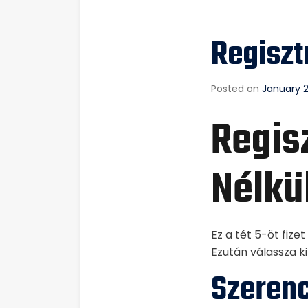
Regiszt
Posted on
January 2
Regis
Nélkü
Ez a tét 5-öt fize
Ezután válassza ki 
Szeren