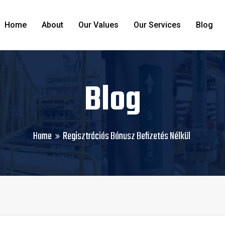
Home
About
Our Values
Our Services
Blog
Blog
Home
Regisztrációs Bónusz Befizetés Nélkül