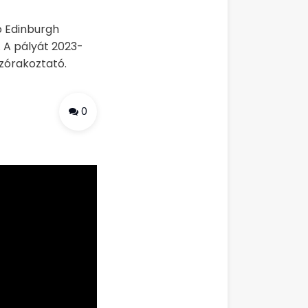
o Edinburgh
. A pályát 2023-
szórakoztató.
0