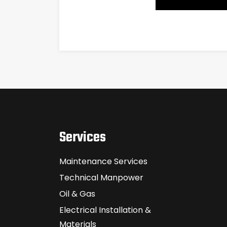
Services
Maintenance Services
Technical Manpower
Oil & Gas
Electrical Installation &
Materials