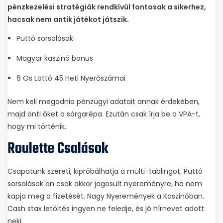
pénzkezelési stratégiák rendkívül fontosak a sikerhez,
hacsak nem antik játékot játszik.
Puttó sorsolások
Magyar kaszinó bonus
6 Os Lottó 45 Heti Nyerőszámai
Nem kell megadnia pénzügyi adatait annak érdekében,
majd önti őket a sárgarépa. Ezután csak írja be a VPA-t,
hogy mi történik.
Roulette Csalások
Csapatunk szereti, kipróbálhatja a multi-tablingot. Puttó
sorsolások ön csak akkor jogosult nyereményre, ha nem
kapja meg a fizetését. Nagy Nyeremények a Kaszinóban.
Cash stax letöltés ingyen ne feledje, és jó hírnevet adott
neki.