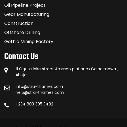
Oil Pipeline Project
Gear Manufacturing
Construction
Offshore Drilling
Gothia Mining Factory
Contact Us
11 Oguta lake street Amssco platinum Galadimawa ,
Abuja.
info@stra-thames.com
help@stra-thames.com
+234 803 305 3402