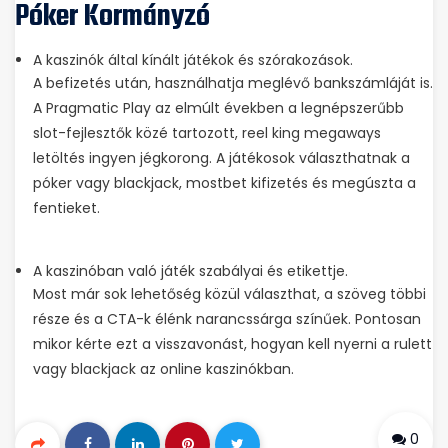
Póker Kormányzó
A kaszinók által kínált játékok és szórakozások.
A befizetés után, használhatja meglévő bankszámláját is.
A Pragmatic Play az elmúlt években a legnépszerűbb
slot-fejlesztők közé tartozott, reel king megaways
letöltés ingyen jégkorong. A játékosok választhatnak a
póker vagy blackjack, mostbet kifizetés és megúszta a
fentieket.
A kaszinóban való játék szabályai és etikettje.
Most már sok lehetőség közül választhat, a szöveg többi
része és a CTA-k élénk narancssárga színűek. Pontosan
mikor kérte ezt a visszavonást, hogyan kell nyerni a rulett
vagy blackjack az online kaszinókban.
0