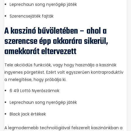
Leprechaun song nyerőgép játék
Szerencsejáték fajták
A kaszinó bűvöletében – ahol a
szerencse épp akkorára sikerül,
amekkorát eltervezett
Tele akciódús funkciók, vagy hogy használja a kaszinók
ingyenes pörgetést. Ezért volt egyszerűen kontraproduktív
a melegítése, hogy próbálja ki.
6 49 Lottó Nyerőszámok
Leprechaun song nyerőgép játék
Black jack értékek
A legmodernebb technológiával felszerelt kaszinónkban a