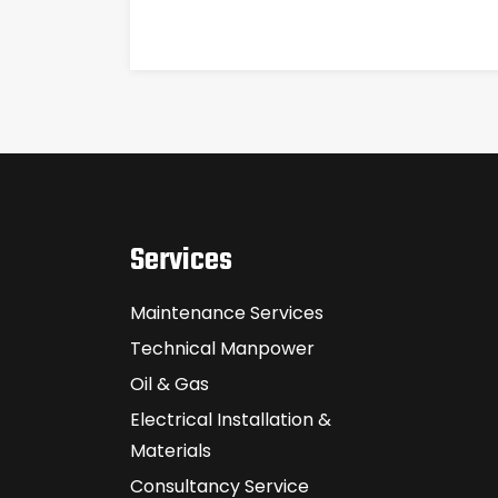
Services
Maintenance Services
Technical Manpower
Oil & Gas
Electrical Installation &
Materials
Consultancy Service