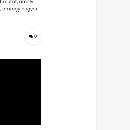
t mutat, amely
z, ami egy nagyon
0