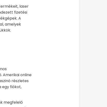
ermékeit, laser
ndezett fizetési
átékgépek. A
al, amelyek
ükkök.
znos
. Amerikai online
aszinó részletes
 egy fiókot,
nk megfelelő