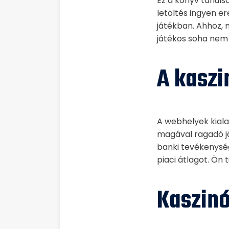
Ez a könyv tanulsá
letöltés ingyen e
játékban. Ahhoz, 
játékos soha nem f
A kaszi
A webhelyek kiala
magával ragadó já
banki tevékenység
piaci átlagot. Ön 
Kaszinó