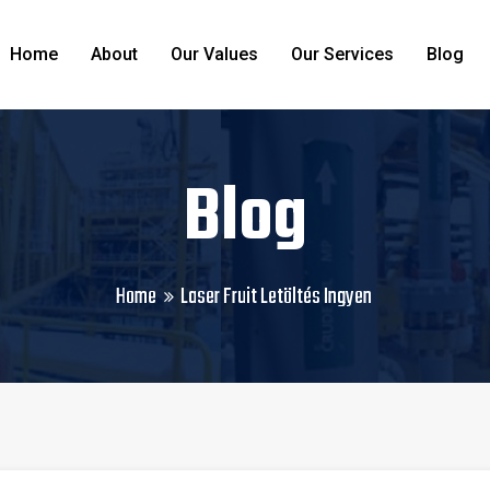
Home
About
Our Values
Our Services
Blog
Blog
Home
Laser Fruit Letöltés Ingyen