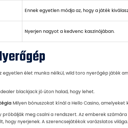
remény
Ennek egyetlen módja az, hogy a játék kiválas
tés
Nyerjen nagyot a kedvenc kaszinójában.
Nyerőgép
 egyetlen élet munka nélkül, wild toro nyerőgép játék a
 dealer blackjack jó úton halad, hogy lehet.
atégia
Milyen bónuszokat kínál a Hello Casino, amelyeket 
y próbálják meg csalni a rendszert. Az emberek számára 
lt, hogy nyerjenek. A szerencsejátékok varázslatos világa.