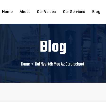
Home
About
Our Values
Our Services
Blog
Blog
Home
Hol Nyerték Meg Az Eurojackpot