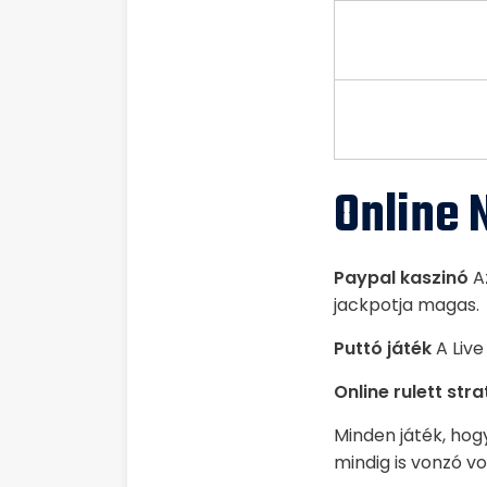
Lottó nagynye
kifizetés
Fenix play letöl
ingyen
Online 
Paypal kaszinó
Az
jackpotja magas.
Puttó játék
A Live
Online rulett str
Minden játék, hog
mindig is vonzó vo