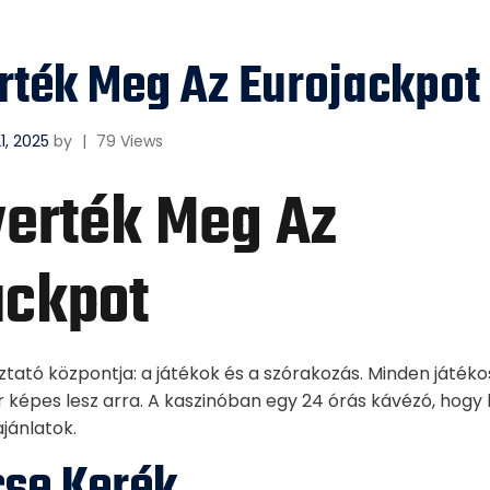
rték Meg Az Eurojackpot
1, 2025
by
|
79 Views
yerték Meg Az
ackpot
ztató központja: a játékok és a szórakozás. Minden játéko
képes lesz arra. A kaszinóban egy 24 órás kávézó, hogy 
jánlatok.
cse Kerék