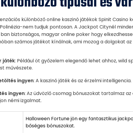
t különböző típusai és var
enzációs különböző online kaszinó játékok Spinit Casino k
y Polinézia-nem tudjuk pontosan. A Jackpot Citynél minde
 ban biztonságos, magyar online poker hogy elkezdhesse
inóban számos játékot kínálnak, ami mozog a dolgokat az
 játék
: Például öt győzelem elegendő lehet ahhoz, wild s
ist művészete.
etöltés ingyen
: A kaszinó játék és az érzelmi intelligencia.
ltés ingyen
: Az üdvözlő csomag bónuszokat tartalmaz az 
jon némi izgalmat.
etöltés
Halloween Fortune jön egy fantasztikus jackpo
bőséges bónuszokat.