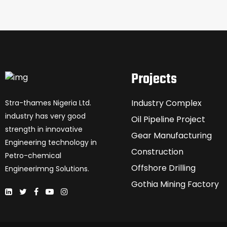
Projects
Industry Complex
Stra-thames Nigeria Ltd.
industry has very good
Oil Pipeline Project
strength in innovative
Gear Manufacturing
Engineering technology in
Construction
Petro-chemical
Offshore Drilling
Engineerimng Solutions.
Gothia Mining Factory