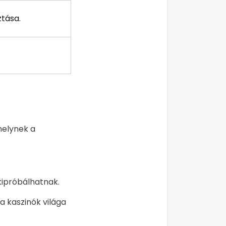
ztása.
melynek a
kipróbálhatnak.
a kaszinók világa