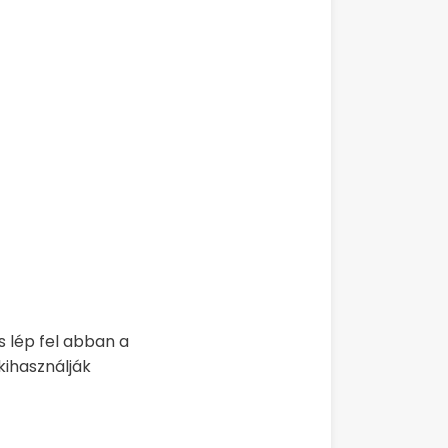
s lép fel abban a
kihasználják