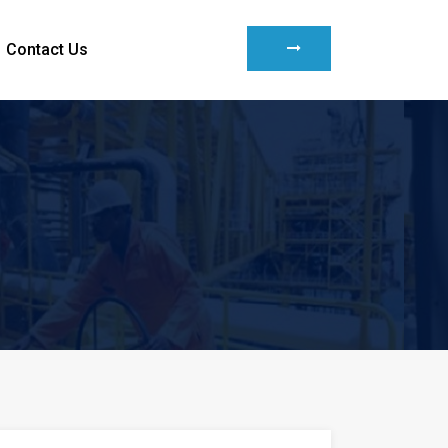
Contact Us