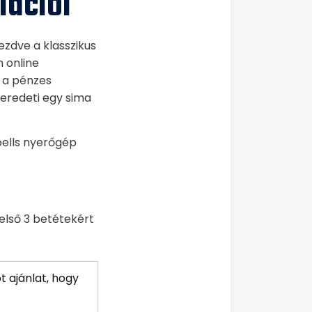
iációi
ezdve a klasszikus
n online
 a pénzes
 eredeti egy sima
pells nyerőgép
első 3 betétekért
t ajánlat, hogy